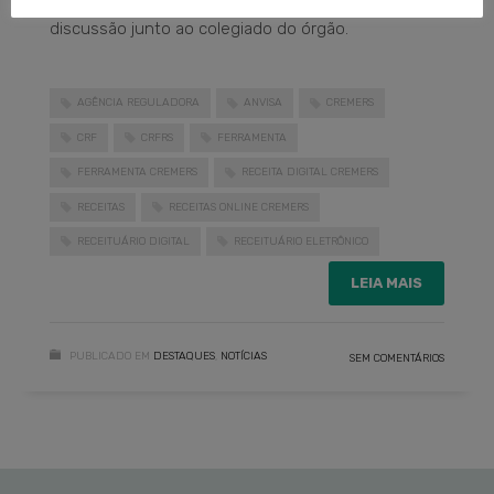
discussão junto ao colegiado do órgão.
AGÊNCIA REGULADORA
ANVISA
CREMERS
CRF
CRFRS
FERRAMENTA
FERRAMENTA CREMERS
RECEITA DIGITAL CREMERS
RECEITAS
RECEITAS ONLINE CREMERS
RECEITUÁRIO DIGITAL
RECEITUÁRIO ELETRÔNICO
LEIA MAIS
PUBLICADO EM
DESTAQUES
,
NOTÍCIAS
SEM COMENTÁRIOS