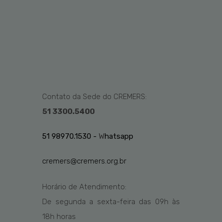
Contato da Sede do CREMERS:
51 3300.5400
51 98970.1530 -
W
hatsapp
cremers@cremers.org.br
Horário de Atendimento:
De segunda a sexta-feira das
09h
às
1
8
h
horas