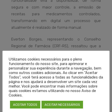
funcionalidade viria a disponibilizar, de forma
segura e com maior controle, a emissão de
receitas para medicamentos controlados,
transformando em digital um processo que
atualmente é realizado de forma manual.
Everton Borges, representando o Conselho
Regional de Farmácia (CRF-RS), ressaltou que a
ferramenta disponibilizada no site do Cremers tem
Utilizamos cookies necessários para o pleno
beneficiado médicos, pacientes e farmacêuticos.
funcionamento do nosso site, para aprimorar e
“O objetivo agora é ampliar esse benefício para
personalizar sua experiência durante a navegação, bem
como outros cookies adicionais. Ao clicar em "Aceitar
aqueles que necessitam de medicamentos
Todos", você terá acesso a todas as funcionalidades da
controlados, inclusive para profissionais e
página e nos ajudará a desenvolver um site cada vez
melhor. Você pode encontrar mais informações sobre
pacientes que utilizam o Sistema Único de Saúde
quais cookies estamos utilizando no nosso Aviso de
(SUS)”, complementou.
Cookies.
ACEITAR TODOS
ACEITAR NECESSÁRIOS
Ao final da reunião, a Anvisa informou que o projeto
do Cremers e do CRF-RS será encaminhado para