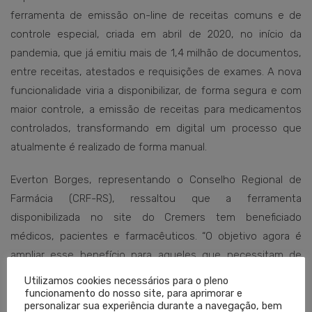
ferramenta de emissão on-line de receitas comuns e de
controle especial, criada em abril de 2020, no início da
pandemia, que já emitiu mais de 1,4 milhão de documentos,
entre receitas, atestados e requisições de exames. A nova
funcionalidade viria a disponibilizar, de forma segura e com
maior controle, a emissão de receitas para medicamentos
controlados, transformando em digital um processo que
atualmente é realizado de forma manual.
Everton Borges, representando o Conselho Regional de
Farmácia (CRF-RS), ressaltou que a ferramenta
disponibilizada no site do Cremers tem beneficiado
médicos, pacientes e farmacêuticos. “O objetivo agora é
ampliar esse benefício para aqueles que necessitam de
medicamentos controlados, inclusive para profissionais e
Utilizamos cookies necessários para o pleno
pacientes que utilizam o Sistema Único de Saúde (SUS)”,
funcionamento do nosso site, para aprimorar e
personalizar sua experiência durante a navegação, bem
complementou.