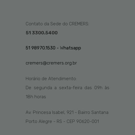
Contato da Sede do CREMERS:
51 3300.5400
51 98970.1530 -
W
hatsapp
cremers@cremers.org.br
Horário de Atendimento:
De segunda a sexta-feira das
09h
às
1
8
h
horas
Av. Princesa Isabel, 921 - Bairro Santana
Porto Alegre - RS - CEP 90620-001