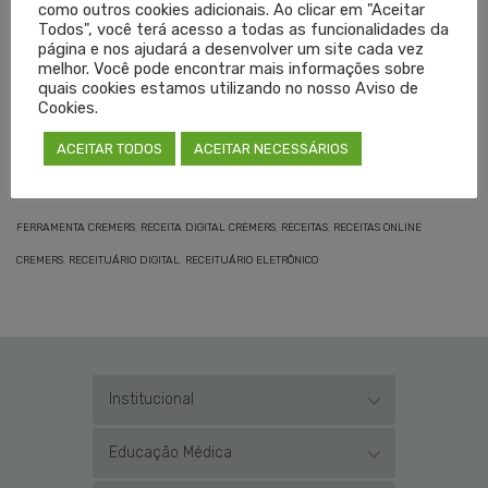
como outros cookies adicionais. Ao clicar em "Aceitar
Todos", você terá acesso a todas as funcionalidades da
página e nos ajudará a desenvolver um site cada vez
Ao final da reunião, a Anvisa informou que o projeto do
melhor. Você pode encontrar mais informações sobre
Cremers e do CRF-RS será encaminhado para discussão
quais cookies estamos utilizando no nosso Aviso de
Cookies.
junto ao colegiado do órgão.
ACEITAR TODOS
ACEITAR NECESSÁRIOS
TAGGED EM:
AGÊNCIA REGULADORA
,
ANVISA
,
CREMERS
,
CRF
,
CRFRS
,
FERRAMENTA
,
FERRAMENTA CREMERS
,
RECEITA DIGITAL CREMERS
,
RECEITAS
,
RECEITAS ONLINE
CREMERS
,
RECEITUÁRIO DIGITAL
,
RECEITUÁRIO ELETRÔNICO
Institucional
Educação Médica