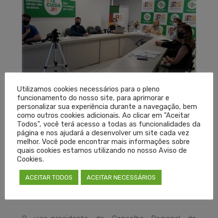
Utilizamos cookies necessários para o pleno
funcionamento do nosso site, para aprimorar e
personalizar sua experiência durante a navegação, bem
A disponibilização de receitas controladas
como outros cookies adicionais. Ao clicar em "Aceitar
Todos", você terá acesso a todas as funcionalidades da
(notificações A e B) por meio eletrônico foi a pauta
página e nos ajudará a desenvolver um site cada vez
da reunião realizada na Secretaria de Estado da
melhor. Você pode encontrar mais informações sobre
quais cookies estamos utilizando no nosso Aviso de
Saúde (SES), na quarta-feira (9). “Estamos
Cookies.
avançando no sentido de implantar um sistema
ACEITAR TODOS
ACEITAR NECESSÁRIOS
jurídica e tecnicamente seguro”, afirmou a
secretária da Saúde, Arita Bergmann.