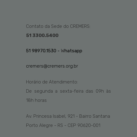
Contato da Sede do CREMERS:
51 3300.5400
51 98970.1530 -
W
hatsapp
cremers@cremers.org.br
Horário de Atendimento:
De segunda a sexta-feira das
09h
às
1
8
h
horas
Av. Princesa Isabel, 921 - Bairro Santana
Porto Alegre - RS - CEP 90620-001