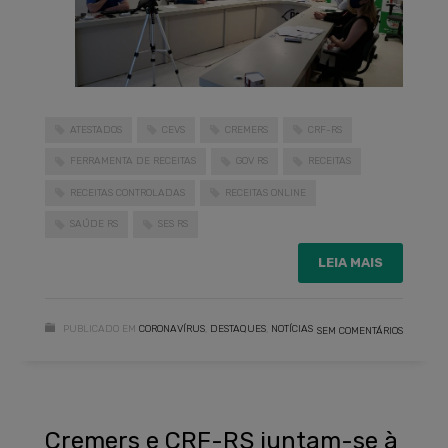
ATESTADOS
CEVS
CREMERS
CRF-RS
FERRAMENTA DE RECEITAS
GOV RS
RECEITAS
RECEITAS CONTROLADAS
RECEITAS ONLINE
SAÚDE RS
SES RS
LEIA MAIS
PUBLICADO EM
CORONAVÍRUS
,
DESTAQUES
,
NOTÍCIAS
SEM COMENTÁRIOS
Cremers e CRF-RS juntam-se à