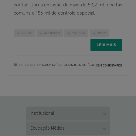
contabilizou a emissão de mais de 50,2 mil receitas
comuns e 156 mil de controle especial.
ANVISA
ATESTADOS
COVID-19
CRFRS
LEIA MAIS
PUBLICADO EM
CORONAVÍRUS
,
DESTAQUES
,
NOTÍCIAS
SEM COMENTÁRIOS
Institucional
Educação Médica