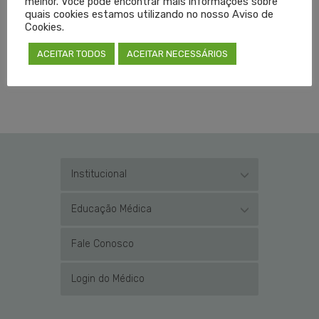
melhor. Você pode encontrar mais informações sobre
quais cookies estamos utilizando no nosso Aviso de
Cookies.
TAGGED EM:
ATESTADO DE COMORBIDADES
,
ATESTADOS
,
COMORBIDADES CREMERS
,
ACEITAR TODOS
ACEITAR NECESSÁRIOS
FERRAMENTA D ERECEITAS ON-LINE
,
FERRAMENTA DE RECEITAS
,
RECEITAS ONLINE
,
RECEITAS ONLINE CREMERS
Institucional
Educação Médica
Fale Conosco
Login do Médico