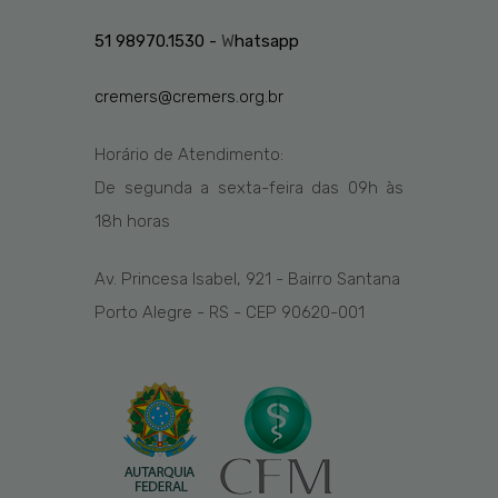
51 98970.1530 -
W
hatsapp
cremers@cremers.org.br
Horário de Atendimento:
De segunda a sexta-feira das
09h
às
1
8
h
horas
Av. Princesa Isabel, 921 - Bairro Santana
Porto Alegre - RS - CEP 90620-001