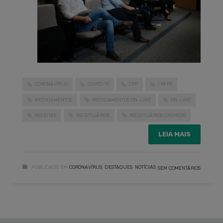
CORONAVÍRUS
COVID-19
CRF
CRFRS
MEDICAMENTOS
MEDICAMENTOS ON-LINE
ON-LINE
RECEITAS
RECEITUÁRIOS
RECEITUÁRIOS CREMERS
LEIA MAIS
PUBLICADO EM
CORONAVÍRUS
,
DESTAQUES
,
NOTÍCIAS
SEM COMENTÁRIOS