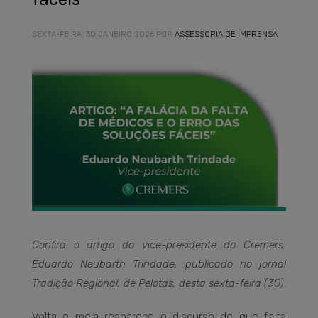
SEXTA-FEIRA, 30 JANEIRO 2026
POR
ASSESSORIA DE IMPRENSA
Confira o artigo do vice-presidente do Cremers,
Eduardo Neubarth Trindade, publicado no jornal
Tradição Regional, de Pelotas, desta sexta-feira (30)
.
Volta e meia reaparece o discurso de que falta