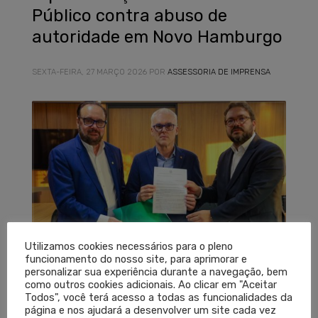
Público contra abuso de
autoridade em Novo Hamburgo
SEXTA-FEIRA, 27 MARÇO 2026
POR
ASSESSORIA DE IMPRENSA
Utilizamos cookies necessários para o pleno
funcionamento do nosso site, para aprimorar e
personalizar sua experiência durante a navegação, bem
O Conselho Regional de Medicina do Estado do Rio
como outros cookies adicionais. Ao clicar em "Aceitar
Todos", você terá acesso a todas as funcionalidades da
Grande do Sul (Cremers) formalizou, nesta sexta-
página e nos ajudará a desenvolver um site cada vez