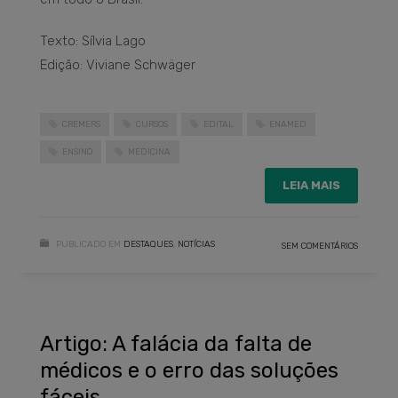
Texto: Sílvia Lago
Edição: Viviane Schwäger
CREMERS
CURSOS
EDITAL
ENAMED
ENSINO
MEDICINA
LEIA MAIS
PUBLICADO EM
DESTAQUES
,
NOTÍCIAS
SEM COMENTÁRIOS
Artigo: A falácia da falta de
médicos e o erro das soluções
fáceis