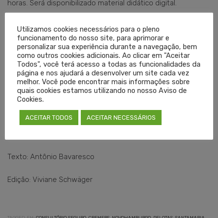
horas. Será disponibilizado material didático digital.
Confira as datas para o curso em cada cidade
Utilizamos cookies necessários para o pleno
funcionamento do nosso site, para aprimorar e
personalizar sua experiência durante a navegação, bem
Pelotas
– uma turma com 25 vagas, a ser realizado no dia
como outros cookies adicionais. Ao clicar em "Aceitar
23 de agosto;
Todos", você terá acesso a todas as funcionalidades da
página e nos ajudará a desenvolver um site cada vez
melhor. Você pode encontrar mais informações sobre
Santa Maria
– uma turma com 25 vagas, a ser realizado no
quais cookies estamos utilizando no nosso Aviso de
dia 13 de setembro;
Cookies.
ACEITAR TODOS
ACEITAR NECESSÁRIOS
Novo Hamburgo
– uma turma com 25 vagas, a ser
realizado no dia 18 de outubro.
Texto: Antônio Bavaresco
Edição: Viviane Schwäger