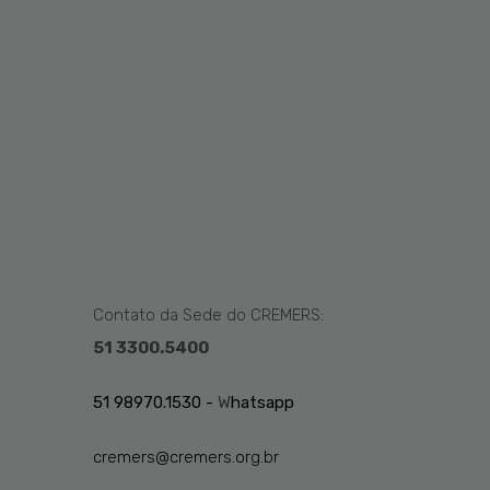
Contato da Sede do CREMERS:
51 3300.5400
51 98970.1530 -
W
hatsapp
cremers@cremers.org.br