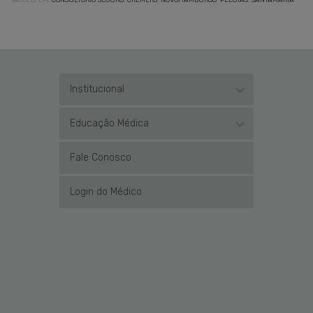
TAGGED EM:
CONSULTÓRIO SEGURO
,
CREMERS
,
NOVOHAMBURGO
,
PELOTAS
,
SANTAMARIA
Institucional
Educação Médica
Fale Conosco
Login do Médico