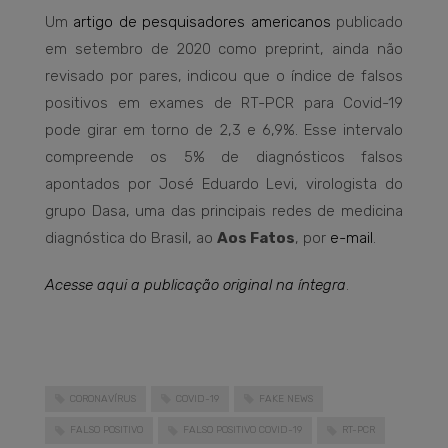
Um
artigo de pesquisadores americanos
publicado
em setembro de 2020 como preprint, ainda não
revisado por pares, indicou que o índice de falsos
positivos em exames de RT-PCR para Covid-19
pode girar em torno de 2,3 e 6,9%. Esse intervalo
compreende os 5% de diagnósticos falsos
apontados por José Eduardo Levi, virologista do
grupo Dasa, uma das principais redes de medicina
diagnóstica do Brasil, ao
Aos Fatos
, por
e-mail
.
Acesse aqui a publicação original na íntegra
.
CORONAVÍRUS
COVID-19
FAKE NEWS
FALSO POSITIVO
FALSO POSITIVO COVID-19
RT-PCR