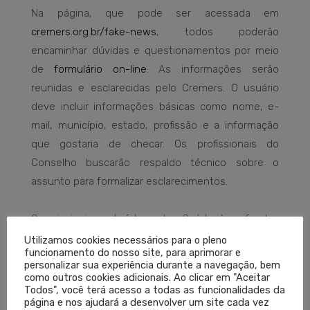
Na página, que pode ser acessada em
cremers.org.br/fake-news
, todos poderão
encaminhar dúvidas e questionamentos por meio
de
formulário on-line
. As informações serão
reunidas e esclarecidas pelo Cremers. O usuário
deve incluir informações básicas como nome, e-
mail, município, estado, profissão e a informação
que gostaria de checar. Os profissionais do
Conselho buscarão respaldo técnico sobre o
assunto para formalizar esclarecimentos.
Os principais conteúdos sobre Saúde já verificados
por agências de checagem e os respondidos pelo
Utilizamos cookies necessários para o pleno
funcionamento do nosso site, para aprimorar e
Cremers serão publicados no site, contribuindo
personalizar sua experiência durante a navegação, bem
para o compartilhamento e a divulgação de
como outros cookies adicionais. Ao clicar em "Aceitar
Todos", você terá acesso a todas as funcionalidades da
informações verídicas.
página e nos ajudará a desenvolver um site cada vez