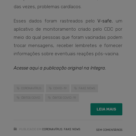
das vezes, problemas cardíacos.
Esses dados foram rastreados pelo
V-safe
, um
aplicativo de monitoramento criado pelo CDC por
meio do qual pessoas que foram vacinadas podem
trocar mensagens, receber lembretes e fornecer
informações sobre eventuais reações pós-vacina.
Acesse aqui a publicação original na íntegra.
CORONAVÍRUS
COVID-19
FAKE NEWS
ÓBITOS COVID
ÓBITOS COVID-19
LEIA MAIS
PUBLICADO EM
CORONAVÍRUS
,
FAKE NEWS
SEM COMENTÁRIOS