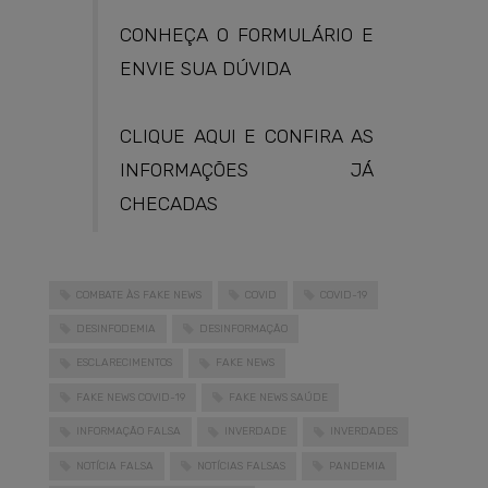
CONHEÇA O FORMULÁRIO E
ENVIE SUA DÚVIDA
CLIQUE AQUI E CONFIRA AS
INFORMAÇÕES JÁ
CHECADAS
COMBATE ÀS FAKE NEWS
COVID
COVID-19
DESINFODEMIA
DESINFORMAÇÃO
ESCLARECIMENTOS
FAKE NEWS
FAKE NEWS COVID-19
FAKE NEWS SAÚDE
INFORMAÇÃO FALSA
INVERDADE
INVERDADES
NOTÍCIA FALSA
NOTÍCIAS FALSAS
PANDEMIA