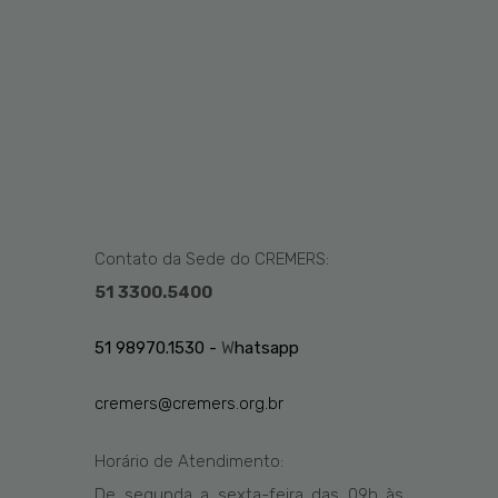
Contato da Sede do CREMERS:
51 3300.5400
51 98970.1530 -
W
hatsapp
cremers@cremers.org.br
Horário de Atendimento:
De segunda a sexta-feira das
09h
às