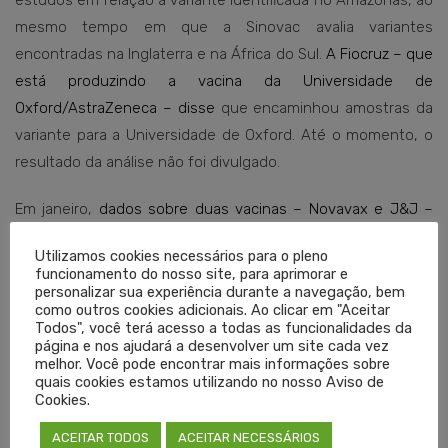
estudos em relação à variante identificada no Amazonas, ao
mesmo tempo em que a Sinovac avalia variantes
encontradas na Inglaterra e na África do Sul.
A Fiocruz – que
está produzindo a vacina da Universidade de
Oxford/AstraZeneca – disse
que encaminhou amostras da
variante para a Universidade de Oxford. Até o momento, o
resultado da análise não foi divulgado.
Em janeiro,
dados sobre duas vacinas – Novavax e J&J –
mostraram
que os imunizantes têm menor eficácia contra
Utilizamos cookies necessários para o pleno
algumas variantes do novo Coronavírus, como a surgida na
funcionamento do nosso site, para aprimorar e
África do Sul e no Reino Unido. Porém isso não significa que
personalizar sua experiência durante a navegação, bem
como outros cookies adicionais. Ao clicar em "Aceitar
a pessoa que recebeu a vacina esteja completamente
Todos", você terá acesso a todas as funcionalidades da
desprotegida e capaz de ser infectada pelo vírus. Mesmo
página e nos ajudará a desenvolver um site cada vez
melhor. Você pode encontrar mais informações sobre
assim, as duas empresas já começaram a trabalhar na
quais cookies estamos utilizando no nosso Aviso de
formulação de uma nova vacina para barrar a disseminação
Cookies.
deste vírus.
ACEITAR TODOS
ACEITAR NECESSÁRIOS