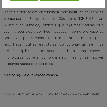
Por telefone, o coordenador do Instituto Questão de
Ciência e doutor em Microbiologia pelo Instituto de Ciências
Biomédicas da Universidade de São Paulo (ICB-USP), Luiz
Gustavo de Almeida, lembrou que algumas vacinas que
usam a tecnologia do vírus inativado – como é o caso da
CoronaVac, por exemplo – ensinam o sistema imunológico a
reconhecer outras estruturas do coronavírus além da
proteína spike, o que pode possibilitar uma resposta
imunológica correta do organismo mesmo se houver
mudança nessa característica.
Acesse aqui a publicação original.
TAGGED EM:
CEPA MANAUS
,
COVID-19
,
FAKE NEWS
,
NOVA CEPA COVID
,
VACINA COVID