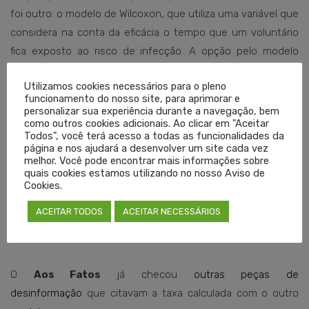
foi outro: o modelo de Wilcoxon, que utiliza uma variável que
considera na conta da eficácia o tempo que um voluntário
fica exposto ao risco de infecção. A opção pelo modelo
consta no
protocolo
da pesquisa, de agosto de 2020.
Utilizamos cookies necessários para o pleno
funcionamento do nosso site, para aprimorar e
Antes, porém, que Garret chegasse a essa conclusão, o
personalizar sua experiência durante a navegação, bem
como outros cookies adicionais. Ao clicar em "Aceitar
site
O Antagonista
publicou a nota com o dado calculado
Todos", você terá acesso a todas as funcionalidades da
pelo método de risco relativo. Naquele mesmo dia,
página e nos ajudará a desenvolver um site cada vez
melhor. Você pode encontrar mais informações sobre
no
Twitter
, a médica alertou que o número havia sido
quais cookies estamos utilizando no nosso Aviso de
descontextualizado e extraído de uma conversa incompleta
Cookies.
com o jornalista do site. Procurado por
Aos Fatos
nesta
ACEITAR TODOS
ACEITAR NECESSÁRIOS
sexta-feira (15), O Antagonista não respondeu. O blog
Flávio
Pereira News
também não retornou.
O
Aos Fatos
já checou
outras peças de
desinformação
que citavam a taxa calculada com o outro