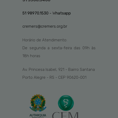
51 3300.5400
51 98970.1530 -
W
hatsapp
cremers@cremers.org.br
Horário de Atendimento:
De segunda a sexta-feira das
09h
às
1
8
h
horas
Av. Princesa Isabel, 921 - Bairro Santana
Porto Alegre - RS - CEP 90620-001