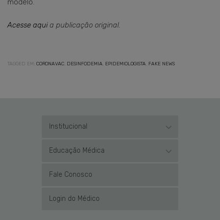
modelo.
Acesse aqui
a publicação original.
TAGGED EM:
CORONAVAC
,
DESINFODEMIA
,
EPIDEMIOLOGISTA
,
FAKE NEWS
Institucional
Educação Médica
Fale Conosco
Login do Médico