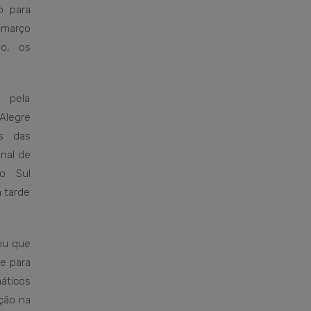
o para
 março
o, os
 pela
Alegre
s das
onal de
o Sul
a tarde
cou que
e para
áticos
ção na