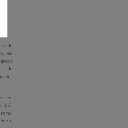
ais do
do Rio
egados
os de
o Sul,
ues em
 (23),
elho,
idente