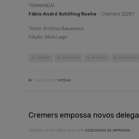
TRAMANDAÍ
Fábio André Schilling Roehe
– Cremers 22281
Texto: Antônio Bavaresco
Edição: Sílvia Lago
CREMERS
DELEGACIA
MEDICINA
RIO GRANDE 
PUBLICADO EM
NOTÍCIAS
Cremers empossa novos delega
SÁBADO, 12 OUTUBRO 2024
POR
ASSESSORIA DE IMPRENSA