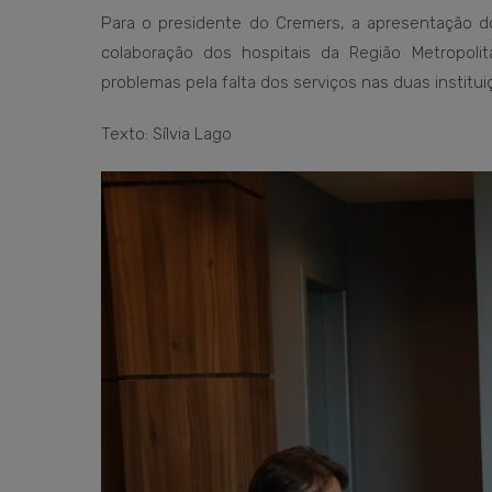
Para o presidente do Cremers, a apresentação d
colaboração dos hospitais da Região Metropoli
problemas pela falta dos serviços nas duas institui
Texto: Sílvia Lago