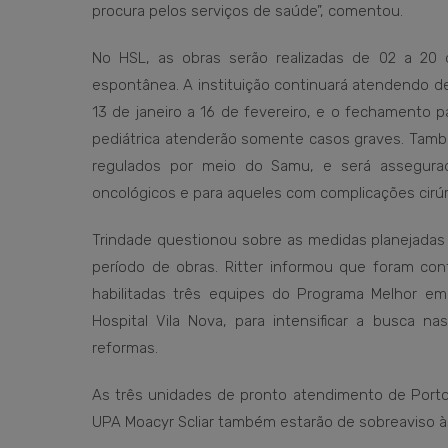
procura pelos serviços de saúde”, comentou.
No HSL, as obras serão realizadas de 02 a 20
espontânea. A instituição continuará atendendo d
13 de janeiro a 16 de fevereiro, e o fechamento p
pediátrica atenderão somente casos graves. Tamb
regulados por meio do Samu, e será assegurad
oncológicos e para aqueles com complicações cirúr
Trindade questionou sobre as medidas planejadas 
período de obras. Ritter informou que foram contr
habilitadas três equipes do Programa Melhor e
Hospital Vila Nova, para intensificar a busca n
reformas.
As três unidades de pronto atendimento de Porto
UPA Moacyr Scliar também estarão de sobreaviso 