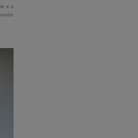
de e a
síveis