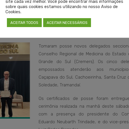
site cada vez melhor. Você pode encontrar mais informações
sobre quais cookies estamos utilizando no nosso Aviso de
Cookies.
eccionais do Cremers
ACEITAR TODOS
ACEITAR NECESSÁRIOS
Tomaram posse novos delegados seccion
Conselho Regional de Medicina do Estado 
Grande do Sul (Cremers). Os cinco del
empossados atenderão aos municípi
Caçapava do Sul, Cachoeirinha, Santa Cruz d
Soledade, Tramandaí.
Os certificados de posse foram entreg
cerimônia realizada na manhã deste sábado
com a presença do presidente do Cons
Eduardo Neubarth Trindade, e do vice-pres