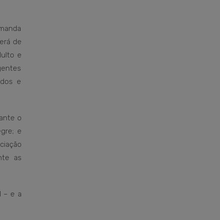
emanda
erá de
dulto e
gentes
ados e
ante o
egre; e
ciação
nte as
 – e a