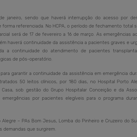
 de janeiro, sendo que haverá interrupção do acesso por d
e forma referenciada. No HCPA, o período de fechamento total s
arcial será de 17 de fevereiro a 16 de março. As emergências a
ém haverá continuidade da assistência a pacientes graves e ur
a a continuidade do atendimento de pacientes transplant
gicas de pós-operatório.
para garantir a continuidade da assistência em emergência dur
atados 50 leitos clínicos, por 180 dias, no Hospital Porto Al
m Casa, sob gestão do Grupo Hospitalar Conceição e da Asso
as emergências por pacientes elegíveis para o programa dura
 Alegre – PAs Bom Jesus, Lomba do Pinheiro e Cruzeiro do Sul
às demandas que surgirem.