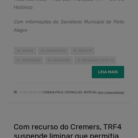
Histórico
Com informações da Secretaria Municipal de Porto
Alegre
CORONA
CORONAVÍRUS
COVID-19
IMUNIZAÇÃO
VACINAÇÃO
VACINAÇÃO COVID-19
LEIA MAIS
PUBLICADO EM
CORONAVÍRUS
,
DESTAQUES
,
NOTÍCIAS
SEM COMENTÁRIOS
Com recurso do Cremers, TRF4
suspende liminar que permitia