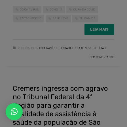
CORONAVÍRUS
COVID-19
CURA DA COVID
FACT-CHECKING
FAKE NEWS
FLUTAMIDA
LEIA MAIS
PUBLICADO EM
CORONAVÍRUS
,
DESTAQUES
,
FAKE NEWS
,
NOTÍCIAS
SEM COMENTÁRIOS
Cremers ingressa com agravo
no Tribunal Federal da 4ª
Região para garantir a
qualidade de assistência à
saúde da população de São