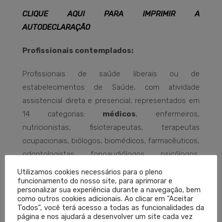
CLIQUE AQUI PARA IMPRIMIR A
AUTODECLARAÇÃO
Profissionais contemplados:
Profissionais de saúde liberais ou de
estabelecimentos de Saúde, com atividade
assistencial direta e presencial, representados em
14 categorias:
médicos
, enfermeiros,
nutricionistas, fisioterapeutas, terapeutas
ocupacionais, biólogos, biomédicos, farmacêuticos,
odontologistas, fonoaudiólogos, psicólogos,
assistentes sociais, profissionais de educação
Utilizamos cookies necessários para o pleno
funcionamento do nosso site, para aprimorar e
física, médicos veterinários e seus respectivos
personalizar sua experiência durante a navegação, bem
técnicos e auxiliares que atuam em serviços
como outros cookies adicionais. Ao clicar em "Aceitar
Todos", você terá acesso a todas as funcionalidades da
voltados ao atendimento da saúde humana como,
página e nos ajudará a desenvolver um site cada vez
por exemplo, em hospitais, clínicas, ambulatórios,