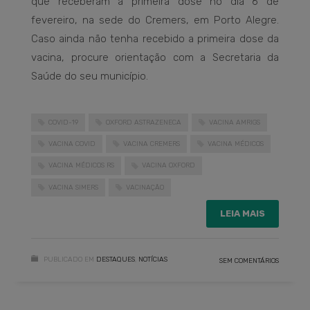
que receberam a primeira dose no dia 6 de
fevereiro, na sede do Cremers, em Porto Alegre.
Caso ainda não tenha recebido a primeira dose da
vacina, procure orientação com a Secretaria da
Saúde do seu município.
COVID-19
OXFORD ASTRAZENECA
VACINA AMRIGS
VACINA COVID
VACINA CREMERS
VACINA MÉDICOS
VACINA MÉDICOS RS
VACINA OXFORD
VACINA SIMERS
VACINAÇÃO
LEIA MAIS
PUBLICADO EM
DESTAQUES
,
NOTÍCIAS
SEM COMENTÁRIOS