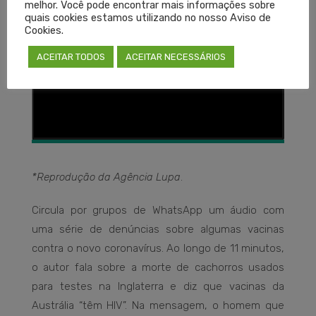
melhor. Você pode encontrar mais informações sobre
quais cookies estamos utilizando no nosso Aviso de
Cookies.
ACEITAR TODOS
ACEITAR NECESSÁRIOS
*Reprodução da Agência Lupa
.
Circula por grupos de WhatsApp um áudio com
uma série de denúncias sobre algumas vacinas
contra o novo coronavírus. Ao longo de 11 minutos,
o autor fala sobre a morte de cachorros usados
para testes na Inglaterra e diz que vacinas da
Austrália “têm HIV”. Na mensagem, o homem que