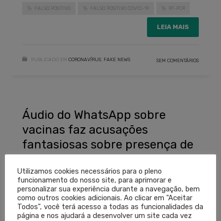
FALSO POSITIVO
FALSO POSITIVO COVID-19
RT-PCR
LEIA MAIS
PUBLICADO EM
CORONAVÍRUS
,
FAKE NEWS
SEM COMENTÁRIOS
Áudio do WhatsApp sobre
vacinas faz acusações
fantasiosas sobre presença de
HIV, morte de cachorros e
Utilizamos cookies necessários para o pleno
ineficácia de testes PCR*
funcionamento do nosso site, para aprimorar e
personalizar sua experiência durante a navegação, bem
como outros cookies adicionais. Ao clicar em "Aceitar
TERÇA-FEIRA, 19 JANEIRO 2021
POR
ASSESSORIA DE IMPRENSA
Todos", você terá acesso a todas as funcionalidades da
página e nos ajudará a desenvolver um site cada vez