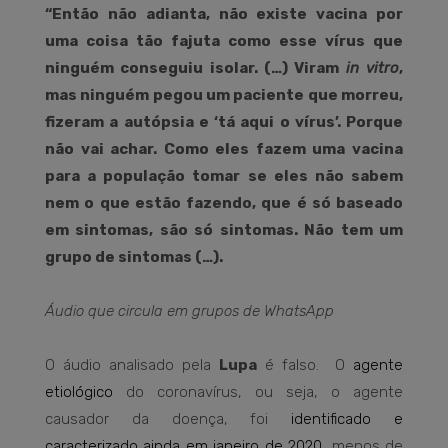
“Então não adianta, não existe vacina por
uma coisa tão fajuta como esse vírus que
ninguém conseguiu isolar. (…) Viram
in vitro
,
mas ninguém pegou um paciente que morreu,
fizeram a autópsia e ‘tá aqui o vírus’. Porque
não vai achar. Como eles fazem uma vacina
para a população tomar se eles não sabem
nem o que estão fazendo, que é só baseado
em sintomas, são só sintomas. Não tem um
grupo de sintomas (…).
Áudio que circula em grupos de WhatsApp
O áudio analisado pela
Lupa
é falso. O
agente
etiológico
do coronavírus, ou seja, o agente
causador da doença, foi
identificado e
caracterizado ainda em janeiro de 2020
, menos de