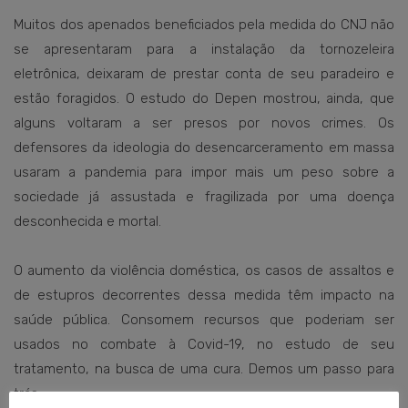
Muitos dos apenados beneficiados pela medida do CNJ não
se apresentaram para a instalação da tornozeleira
eletrônica, deixaram de prestar conta de seu paradeiro e
estão foragidos. O estudo do Depen mostrou, ainda, que
alguns voltaram a ser presos por novos crimes. Os
defensores da ideologia do desencarceramento em massa
usaram a pandemia para impor mais um peso sobre a
sociedade já assustada e fragilizada por uma doença
desconhecida e mortal.
O aumento da violência doméstica, os casos de assaltos e
de estupros decorrentes dessa medida têm impacto na
saúde pública. Consomem recursos que poderiam ser
usados no combate à Covid-19, no estudo de seu
tratamento, na busca de uma cura. Demos um passo para
trás.