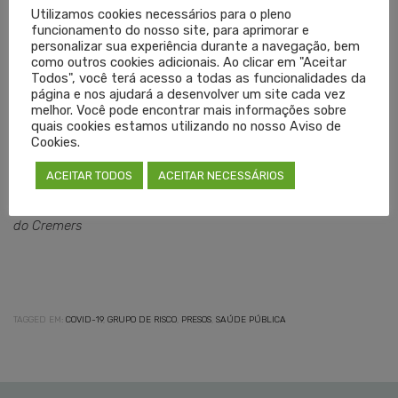
Utilizamos cookies necessários para o pleno
funcionamento do nosso site, para aprimorar e
Os médicos têm um compromisso com a coletividade
personalizar sua experiência durante a navegação, bem
através de cada indivíduo. Por isso, como na Medicina,
como outros cookies adicionais. Ao clicar em "Aceitar
Todos", você terá acesso a todas as funcionalidades da
esses casos deveriam ser analisados um a um, e não
página e nos ajudará a desenvolver um site cada vez
generalizados. Quem paga o preço de uma decisão assim,
melhor. Você pode encontrar mais informações sobre
quais cookies estamos utilizando no nosso Aviso de
mais uma vez, é a população.
Cookies.
ACEITAR TODOS
ACEITAR NECESSÁRIOS
Eduardo Neubarth Trindade
Doutor em Medicina, professor universitário e vice-presidente
do Cremers
TAGGED EM:
COVID-19
,
GRUPO DE RISCO
,
PRESOS
,
SAÚDE PÚBLICA