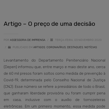
Artigo – O preço de uma decisão
POR
ASSESSORIA DE IMPRENSA
/
TERÇA-FEIRA, 03 NOVEMBRO 2020
/
PUBLICADO EM
ARTIGOS
,
CORONAVÍRUS
,
DESTAQUES
,
NOTÍCIAS
Levantamento do Departamento Penitenciário Nacional
(Depen) informou que, entre março e maio deste ano, cerca
de 60 mil presos foram soltos como medida de prevenção à
Covid-19, determinada pelo Conselho Nacional de Justiça
(CNJ). Esse número se refere a presidiários de todo o Brasil,
que ganharam liberdade provisória ou foram cumprir pena
em casa, inclusive com o auxílio de tornozeleiras
eletrônicas. Em um primeiro momento, essa medida pode