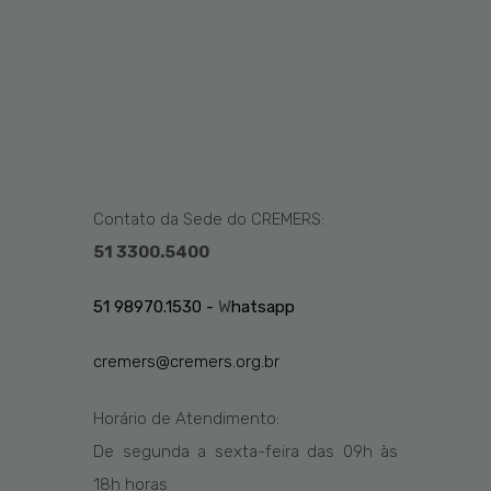
Contato da Sede do CREMERS:
51 3300.5400
51 98970.1530 -
W
hatsapp
cremers@cremers.org.br
Horário de Atendimento:
De segunda a sexta-feira das
09h
às
1
8
h
horas