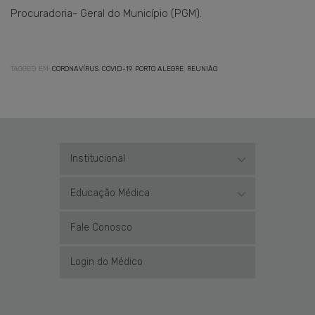
Procuradoria- Geral do Município (PGM).
TAGGED EM:
CORONAVÍRUS
,
COVID-19
,
PORTO ALEGRE
,
REUNIÃO
Institucional
Educação Médica
Fale Conosco
Login do Médico