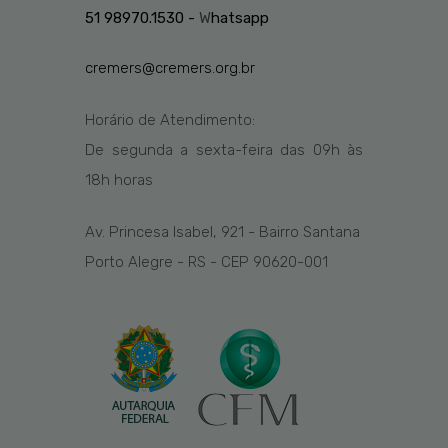
51 98970.1530 -
W
hatsapp
cremers@cremers.org.br
Horário de Atendimento:
De segunda a sexta-feira das
09h
às
1
8
h
horas
Av. Princesa Isabel, 921 - Bairro Santana
Porto Alegre - RS - CEP 90620-001