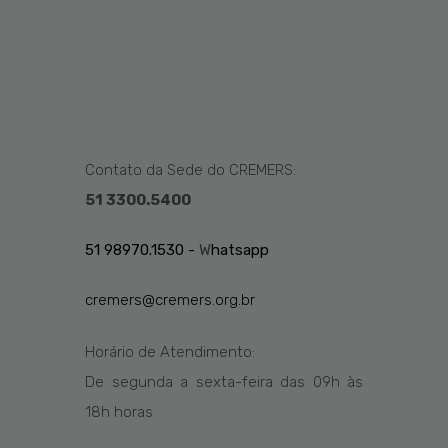
Contato da Sede do CREMERS:
51 3300.5400
51 98970.1530 -
W
hatsapp
cremers@cremers.org.br
Horário de Atendimento:
De segunda a sexta-feira das
09h
às
1
8
h
horas