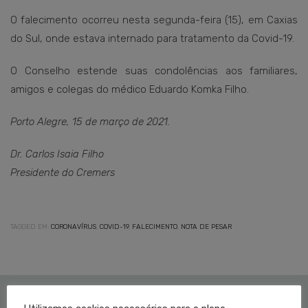
O falecimento ocorreu nesta segunda-feira (15), em Caxias
do Sul, onde estava internado para tratamento da Covid-19.
O Conselho estende suas condolências aos familiares,
amigos e colegas do médico Eduardo Komka Filho.
Porto Alegre, 15 de março de 2021.
Dr. Carlos Isaia Filho
Presidente do Cremers
TAGGED EM:
CORONAVÍRUS
,
COVID-19
,
FALECIMENTO
,
NOTA DE PESAR