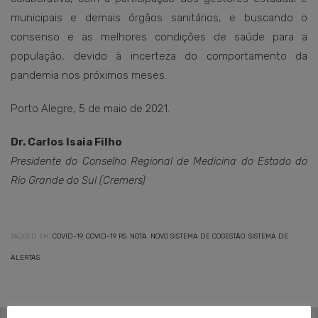
municipais e demais órgãos sanitários, e buscando o
consenso e as melhores condições de saúde para a
população, devido à incerteza do comportamento da
pandemia nos próximos meses.
Porto Alegre, 5 de maio de 2021.
Dr. Carlos Isaia Filho
Presidente do Conselho Regional de Medicina do Estado do
Rio Grande do Sul (Cremers)
TAGGED EM:
COVID-19
,
COVID-19 RS
,
NOTA
,
NOVO SISTEMA DE COGESTÃO
,
SISTEMA DE
ALERTAS