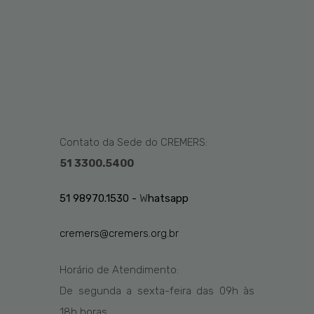
Contato da Sede do CREMERS:
51 3300.5400
51 98970.1530 -
W
hatsapp
cremers@cremers.org.br
Horário de Atendimento:
De segunda a sexta-feira das
09h
às
1
8
h
horas