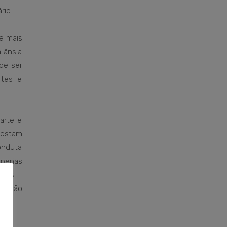
rio.
e mais
 ânsia
ode ser
rtes e
arte e
restam
onduta
apenas
icos –
rmação