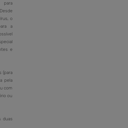
 para
 Desde
írus, o
para a
ssível
pecial
antes e
s (para
a pela
 ou com
ório ou
s duas