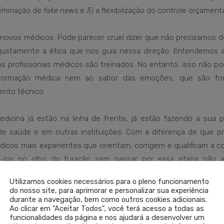
sseminação de
fake news
e 3) a flexibilização do controle orçamentá
 novos médicos. Pode parecer cruel dizer que não precisamos d
ustamente a ética que nos guia nessa direção. Entendemos a
 os profissionais médicos são treinados. No entanto, isso não p
formação médica nem ao sabor das emoções, que são fo
ento técnico.
icina já estão na linha de frente, já estão fazendo a sua p
de saúde e em outras instituições. Com a diferença de que p
icos mais experientes que orientam, corrigem e qualificam a c
gá-los no olho do furacão sem passar por essa etapa não 
deles, mas também é uma grande covardia. Não queremos méd
Utilizamos cookies necessários para o pleno funcionamento
 eventuais equívocos que possam cometer em razão de uma fo
do nosso site, para aprimorar e personalizar sua experiência
durante a navegação, bem como outros cookies adicionais.
a si próprios.
Ao clicar em "Aceitar Todos", você terá acesso a todas as
funcionalidades da página e nos ajudará a desenvolver um