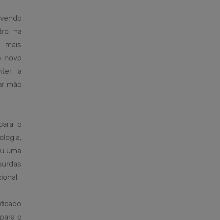
ivendo
tro na
 mais
o novo
nter a
ar mão
para o
logia,
iu uma
bsurdas
ional.
ficado
 para o