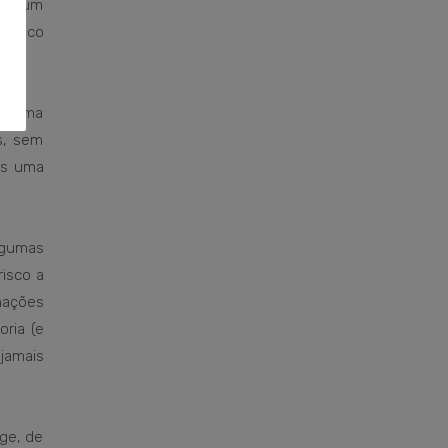
ria um
médico
or uma
s, sem
as uma
lgumas
isco a
mações
ria (e
jamais
ige, de