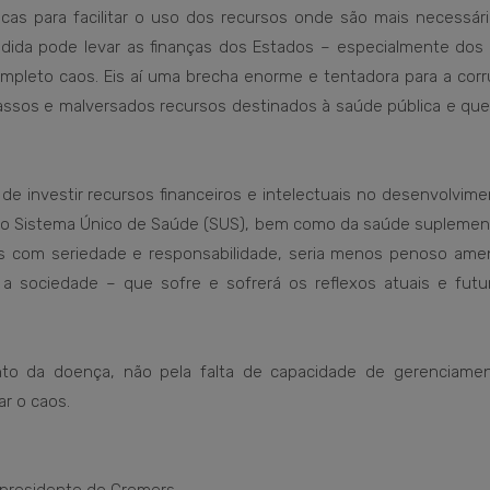
icas para facilitar o uso dos recursos onde são mais necessári
dida pode levar as finanças dos Estados – especialmente dos 
pleto caos. Eis aí uma brecha enorme e tentadora para a corr
cassos e malversados recursos destinados à saúde pública e que
e investir recursos financeiros e intelectuais no desenvolvim
 do Sistema Único de Saúde (SUS), bem como da saúde suplement
s com seriedade e responsabilidade, seria menos penoso amen
a sociedade – que sofre e sofrerá os reflexos atuais e futu
to da doença, não pela falta de capacidade de gerenciame
r o caos.