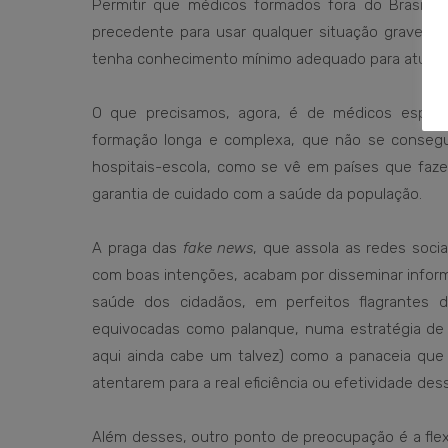
Permitir que médicos formados fora do Brasil at
precedente para usar qualquer situação grave – 
tenha conhecimento mínimo adequado para atuar n
O que precisamos, agora, é de médicos especia
formação longa e complexa, que não se consegue
hospitais-escola, como se vê em países que faze
garantia de cuidado com a saúde da população.
A praga das
fake news
, que assola as redes soci
com boas intenções, acabam por disseminar infor
saúde dos cidadãos, em perfeitos flagrantes de 
equivocadas como palanque, numa estratégia de 
aqui ainda cabe um talvez) como a panaceia que 
atentarem para a real eficiência ou efetividade de
Além desses, outro ponto de preocupação é a flexi