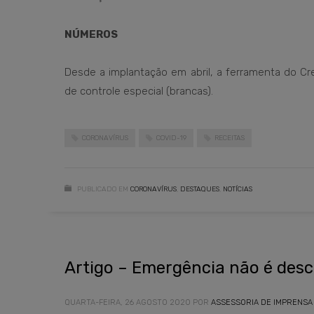
NÚMEROS
Desde a implantação em abril, a ferramenta do Cr
de controle especial (brancas).
CORONAVÍRUS
COVID-19
RECEITAS
PUBLICADO EM
CORONAVÍRUS
,
DESTAQUES
,
NOTÍCIAS
Artigo – Emergência não é desc
QUARTA-FEIRA, 26 AGOSTO 2020
POR
ASSESSORIA DE IMPRENSA