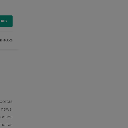
MAIS
ENTÁRIOS
portas
 news.
cionada
 muitas