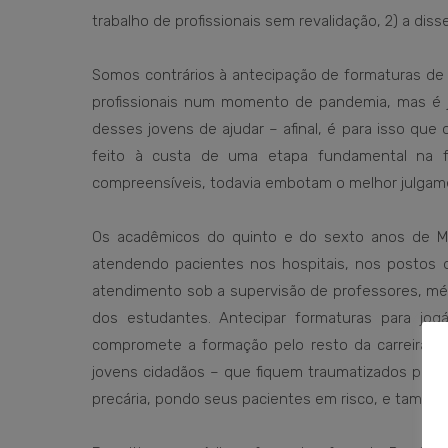
trabalho de profissionais sem revalidação, 2) a di
Somos contrários à antecipação de formaturas de
profissionais num momento de pandemia, mas é j
desses jovens de ajudar – afinal, é para isso que
feito à custa de uma etapa fundamental na 
compreensíveis, todavia embotam o melhor julgam
Os acadêmicos do quinto e do sexto anos de Med
atendendo pacientes nos hospitais, nos postos 
atendimento sob a supervisão de professores, méd
dos estudantes. Antecipar formaturas para jo
compromete a formação pelo resto da carreira 
jovens cidadãos – que fiquem traumatizados por
precária, pondo seus pacientes em risco, e também 