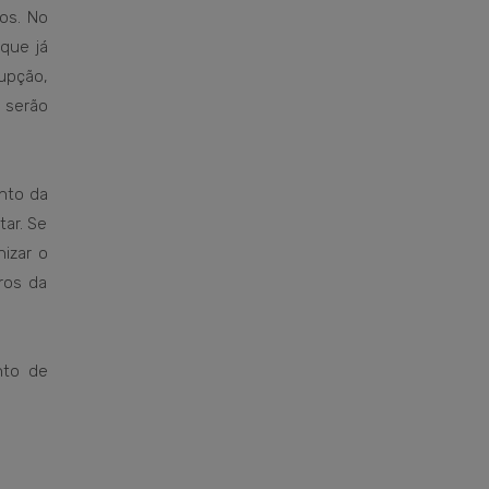
os. No
que já
upção,
 serão
ento da
ar. Se
izar o
ros da
nto de