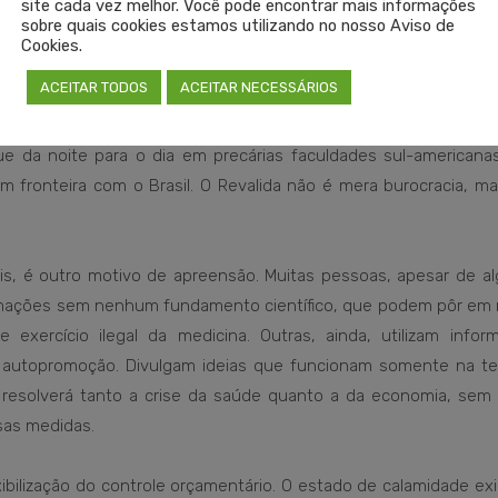
site cada vez melhor. Você pode encontrar mais informações
uem sem fazer o Revalida é arriscado. Isso, sem dúvida, abri
sobre quais cookies estamos utilizando no nosso Aviso de
ou não – para repetir essa medida. O Revalida garante que o 
Cookies.
o nosso país.
ACEITAR TODOS
ACEITAR NECESSÁRIOS
listas em Medicina Intensiva. Esses profissionais passam p
 da noite para o dia em precárias faculdades sul-americana
m fronteira com o Brasil. O Revalida não é mera burocracia, m
ais, é outro motivo de apreensão. Muitas pessoas, apesar de a
mações sem nenhum fundamento científico, que podem pôr em r
exercício ilegal da medicina. Outras, ainda, utilizam infor
autopromoção. Divulgam ideias que funcionam somente na teo
resolverá tanto a crise da saúde quanto a da economia, sem 
ssas medidas.
bilização do controle orçamentário. O estado de calamidade ex