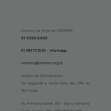
Contato da Sede do CREMERS:
51 3300.5400
51 98970.1530 -
W
hatsapp
cremers@cremers.org.br
Horário de Atendimento:
De segunda a sexta-feira das
09h
às
1
8
h
horas
Av. Princesa Isabel, 921 - Bairro Santana