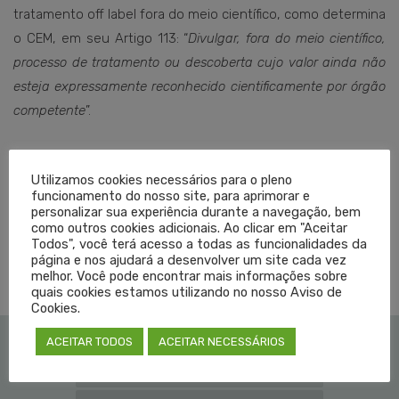
tratamento off label fora do meio científico, como determina
o CEM, em seu Artigo 113: “
Divulgar, fora do meio científico,
processo de tratamento ou descoberta cujo valor ainda não
esteja expressamente reconhecido cientificamente por órgão
competente
”.
Dr. Carlos Isaia Filho
Utilizamos cookies necessários para o pleno
Presidente do Cremers
funcionamento do nosso site, para aprimorar e
personalizar sua experiência durante a navegação, bem
como outros cookies adicionais. Ao clicar em "Aceitar
Todos", você terá acesso a todas as funcionalidades da
TAGGED EM:
CORONAVÍRUS
,
COVID-19
,
ESCLARECIMENTO
,
NOTA
página e nos ajudará a desenvolver um site cada vez
melhor. Você pode encontrar mais informações sobre
quais cookies estamos utilizando no nosso Aviso de
Cookies.
ACEITAR TODOS
ACEITAR NECESSÁRIOS
Institucional