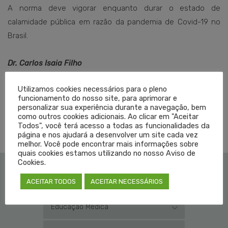
A norma deve vigorar enquanto durar o estado de
calamidade pública em razão da pandemia de Covid-19 no
Brasil.
Dr. Carlos Isaia Filho
Presidente do Cremers
Utilizamos cookies necessários para o pleno
funcionamento do nosso site, para aprimorar e
personalizar sua experiência durante a navegação, bem
como outros cookies adicionais. Ao clicar em "Aceitar
TAGGED EM:
CORONAVÍRUS
,
COVID-19
,
TERAPIA INTENSIVA
,
UTI
Todos", você terá acesso a todas as funcionalidades da
página e nos ajudará a desenvolver um site cada vez
melhor. Você pode encontrar mais informações sobre
quais cookies estamos utilizando no nosso Aviso de
Cookies.
ACEITAR TODOS
ACEITAR NECESSÁRIOS
Institucional
Educação Médica