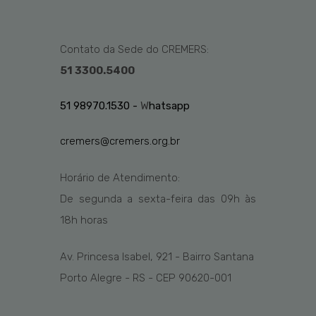
Contato da Sede do CREMERS:
51 3300.5400
51 98970.1530 -
W
hatsapp
cremers@cremers.org.br
Horário de Atendimento:
De segunda a sexta-feira das
09h
às
1
8
h
horas
Av. Princesa Isabel, 921 - Bairro Santana
Porto Alegre - RS - CEP 90620-001