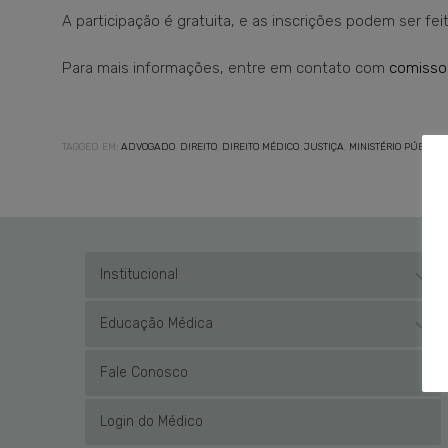
A participação é gratuita, e as inscrições podem ser fe
Para mais informações, entre em contato com
comisso
TAGGED EM:
ADVOGADO
,
DIREITO
,
DIREITO MÉDICO
,
JUSTIÇA
,
MINISTÉRIO PÚBLICO
Institucional
Educação Médica
Fale Conosco
Login do Médico