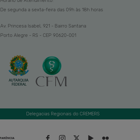
Horário de Atendimento:
De segunda a sexta-feira das
09h
às 1
8
h
horas
Av. Princesa Isabel, 921 - Bairro Santana
Porto Alegre - RS - CEP 90620-001
Delegacias Regionais do CREMERS