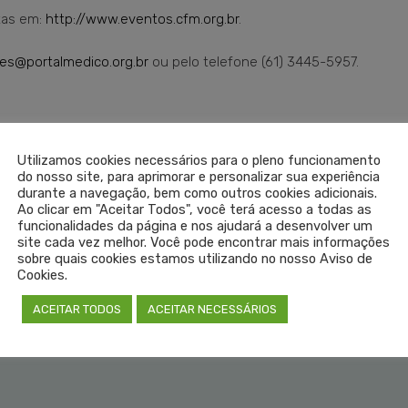
itas em:
http://www.eventos.cfm.org.br
.
es@portalmedico.org.br
ou pelo telefone (61) 3445-5957.
Utilizamos cookies necessários para o pleno funcionamento
do nosso site, para aprimorar e personalizar sua experiência
durante a navegação, bem como outros cookies adicionais.
Ao clicar em "Aceitar Todos", você terá acesso a todas as
funcionalidades da página e nos ajudará a desenvolver um
site cada vez melhor. Você pode encontrar mais informações
sobre quais cookies estamos utilizando no nosso Aviso de
Cookies.
ACEITAR TODOS
ACEITAR NECESSÁRIOS