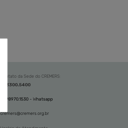
Contato da Sede do CREMERS:
51 3300.5400
51 98970.1530 -
W
hatsapp
cremers@cremers.org.br