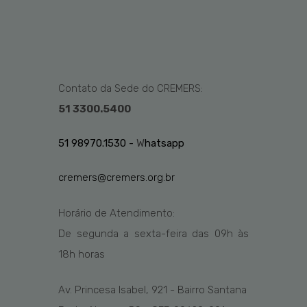
Contato da Sede do CREMERS:
51 3300.5400
51 98970.1530 -
W
hatsapp
cremers@cremers.org.br
Horário de Atendimento:
De segunda a sexta-feira das
09h
às
1
8
h
horas
Av. Princesa Isabel, 921 - Bairro Santana