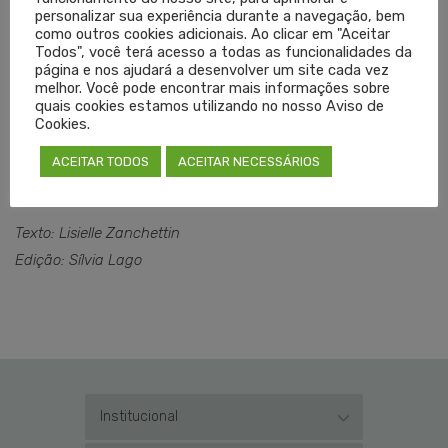
comprovem a complementação das escalas médicas no
personalizar sua experiência durante a navegação, bem
prazo máximo de 24 horas.
como outros cookies adicionais. Ao clicar em "Aceitar
Todos", você terá acesso a todas as funcionalidades da
página e nos ajudará a desenvolver um site cada vez
Para o Cremers, a situação exige acompanhamento
melhor. Você pode encontrar mais informações sobre
permanente e o cumprimento das medidas determinadas
quais cookies estamos utilizando no nosso Aviso de
Cookies.
pela Justiça, a fim de garantir condições adequadas de
atendimento à população e de trabalho aos médicos que
ACEITAR TODOS
ACEITAR NECESSÁRIOS
atuam na instituição.
Texto: Lisielle Zanchettin
Edição: Sílvia Lago
Institucional