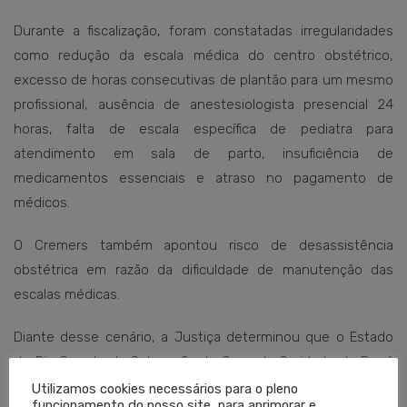
Durante a fiscalização, foram constatadas irregularidades
como redução da escala médica do centro obstétrico,
excesso de horas consecutivas de plantão para um mesmo
profissional, ausência de anestesiologista presencial 24
horas, falta de escala específica de pediatra para
atendimento em sala de parto, insuficiência de
medicamentos essenciais e atraso no pagamento de
médicos.
O Cremers também apontou risco de desassistência
obstétrica em razão da dificuldade de manutenção das
escalas médicas.
Diante desse cenário, a Justiça determinou que o Estado
do Rio Grande do Sul e a Santa Casa de Caridade de Bagé
assegurem o pleno funcionamento do bloco obstétrico e
Utilizamos cookies necessários para o pleno
funcionamento do nosso site, para aprimorar e