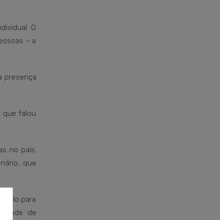
ividual. O
pessoas – a
a presença
 que falou
s no país.
nário, que
idando para
ssidade de