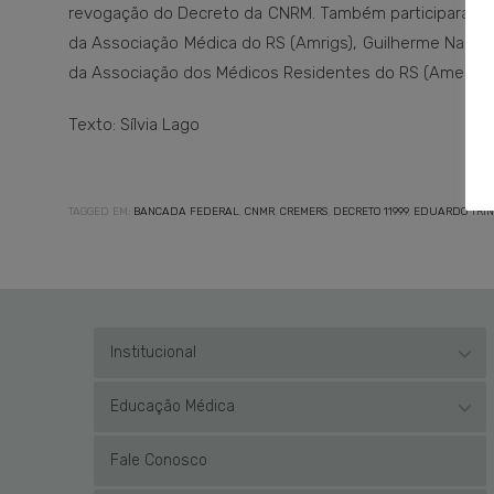
revogação do Decreto da CNRM. Também participaram do 
da Associação Médica do RS (Amrigs), Guilherme Napp; a
da Associação dos Médicos Residentes do RS (Amerers),
Texto: Sílvia Lago
TAGGED EM:
BANCADA FEDERAL
,
CNMR
,
CREMERS
,
DECRETO 11999
,
EDUARDO TRI
Institucional
Educação Médica
Fale Conosco