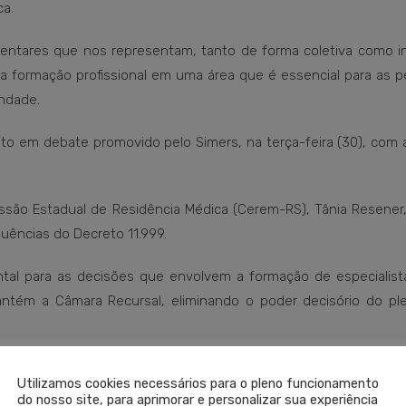
ca.
entares que nos representam, tanto de forma coletiva como ind
 a formação profissional em uma área que é essencial para as 
indade.
to em debate promovido pelo Simers, na terça-feira (30), com 
ssão Estadual de Residência Médica (Cerem-RS), Tânia Resener,
ências do Decreto 11.999.
ntal para as decisões que envolvem a formação de especialista
ntém a Câmara Recursal, eliminando o poder decisório do ple
a federal já encaminhou aos 31 deputados federais ofício conv
Utilizamos cookies necessários para o pleno funcionamento
ação de pautas de interesse dos médicos, incluindo a nece
do nosso site, para aprimorar e personalizar sua experiência