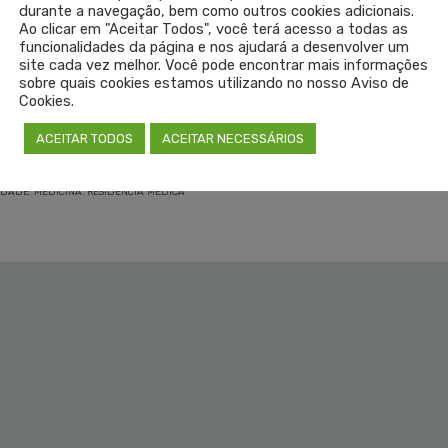
durante a navegação, bem como outros cookies adicionais.
evento o vice-presidente do Simers, Fernando Uberti; o diretor
Ao clicar em "Aceitar Todos", você terá acesso a todas as
 conselheira federal do CFM pelo RS, Tatiana Della Giustina; e o
funcionalidades da página e nos ajudará a desenvolver um
site cada vez melhor. Você pode encontrar mais informações
 Vitor Feuser.
sobre quais cookies estamos utilizando no nosso Aviso de
Cookies.
ACEITAR TODOS
ACEITAR NECESSÁRIOS
NDADE
,
MEDICINA
,
RESIDÊNCIA MÉDICA