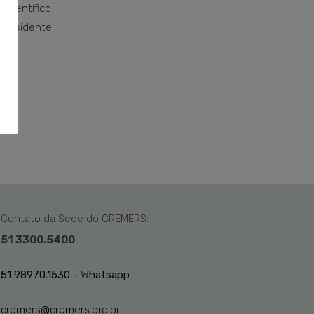
 científico
 presidente
Contato da Sede do CREMERS:
51 3300.5400
51 98970.1530 -
W
hatsapp
cremers@cremers.org.br