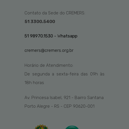
Contato da Sede do CREMERS:
51 3300.5400
51 98970.1530 -
W
hatsapp
cremers@cremers.org.br
Horário de Atendimento:
De segunda a sexta-feira das
09h
às
1
8
h
horas
Av. Princesa Isabel, 921 - Bairro Santana
Porto Alegre - RS - CEP 90620-001