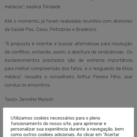
médicos’’, explica Trindade.
Até o momento, já foram realizadas reuniões com diretores
da Saúde Pas, Cassi, Petrobras e Bradesco.
‘’A proposta é orientar e buscar alternativas para resolução
de conflitos, evitando, assim, a abertura de sindicâncias. Os
esclarecimentos prestados são de extrema importância
para melhor compreensão dos fatos, e o resguardo da ética
médica’’, ressalta o conselheiro Arthur Pereira Filho, que
conduz os encontros.
Texto: Jennifer Morsch
Utilizamos cookies necessários para o pleno
funcionamento do nosso site, para aprimorar e
personalizar sua experiência durante a navegação, bem
como outros cookies adicionais. Ao clicar em "Aceitar