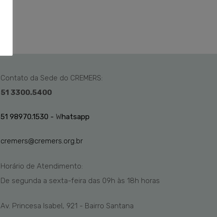
Contato da Sede do CREMERS:
51 3300.5400
51 98970.1530 -
W
hatsapp
cremers@cremers.org.br
Horário de Atendimento:
De segunda a sexta-feira das
09h
às 1
8
h
horas
Av. Princesa Isabel, 921 - Bairro Santana