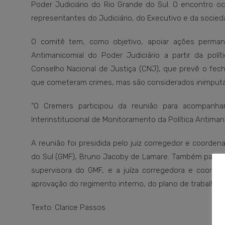
Poder Judiciário do Rio Grande do Sul. O encontro oc
representantes do Judiciário, do Executivo e da sociedad
O comitê tem, como objetivo, apoiar ações permane
Antimanicomial do Poder Judiciário a partir da polí
Conselho Nacional de Justiça (CNJ), que prevê o fec
que cometeram crimes, mas são considerados inimputáv
“O Cremers participou da reunião para acompanh
Interinstitucional de Monitoramento da Política Antiman
A reunião foi presidida pelo juiz corregedor e coorde
do Sul (GMF), Bruno Jacoby de Lamare. Também partici
supervisora do GMF, e a juíza corregedora e coorde
aprovação do regimento interno, do plano de trabalho 
Texto: Clarice Passos