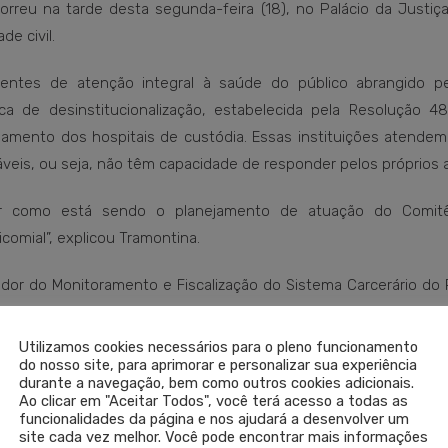
orreu na tarde desta segunda-feira (18), no Palácio da Justiç
e civil.
ntes de atenção integral à saúde do público abrangido pel
tica de desinstitucionalização, estabelecida pela Resolução 4
hamento dos hospitais de custódia. Essas instituições atendem
eis, ou seja, não têm capacidade de responder pelos próprios a
ar como está sendo o planejamento de atuação do Comitê
icomial”, explicou Tramontina.
nador do Monitoramento e Fiscalização do Sistema Carcerário do
param da reunião a corregedora-geral da Justiça, Fabianne Bre
nadora do GMF, Carla Fernanda De Cesero Haass. Na pauta, e
Utilizamos cookies necessários para o pleno funcionamento
do nosso site, para aprimorar e personalizar sua experiência
e do cronograma de reuniões do comitê.
durante a navegação, bem como outros cookies adicionais.
Ao clicar em "Aceitar Todos", você terá acesso a todas as
funcionalidades da página e nos ajudará a desenvolver um
site cada vez melhor. Você pode encontrar mais informações