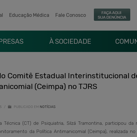
al
Educação Médica
Fale Conosco
PRESAS
À SOCIEDADE
COMUN
do Comitê Estadual Interinstitucional d
anicomial (Ceimpa) no TJRS
25
/
PUBLICADO EM
NOTÍCIAS
écnica (CT) de Psiquiatria, Silzá Tramontina, participou da 
onitoramento da Política Antimanicomial (Ceimpa), realizada n