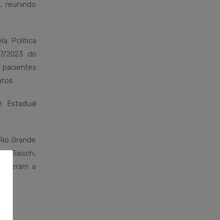
a, reunindo
a Política
87/2023 do
 pacientes
tos.
 Estadual
 Rio Grande
ton Baisch,
stiveram a