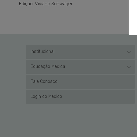
Edição: Viviane Schwäger
Institucional
Educação Médica
Fale Conosco
Login do Médico