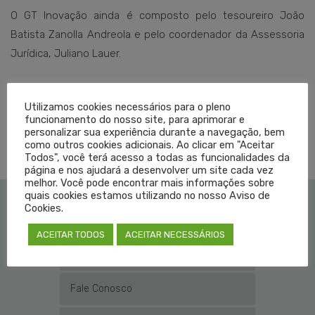
O GT Inovação ainda é composto pelo tesoureiro João
Batista Zanolla Andreola e pelo coordenador da Assessoria
Jurídica, Juliano Lauer.
Utilizamos cookies necessários para o pleno
TAGGED EM:
CANAL CREMERS
,
CANAL DE COMUNICAÇÃO
,
CANAL DE RELACIONAMENTO
,
funcionamento do nosso site, para aprimorar e
CRM RS
personalizar sua experiência durante a navegação, bem
,
INOVAÇÃO
,
TECNOLOGIA
como outros cookies adicionais. Ao clicar em "Aceitar
Todos", você terá acesso a todas as funcionalidades da
página e nos ajudará a desenvolver um site cada vez
melhor. Você pode encontrar mais informações sobre
quais cookies estamos utilizando no nosso Aviso de
Cookies.
Institucional
ACEITAR TODOS
ACEITAR NECESSÁRIOS
Educação Médica
Fale Conosco