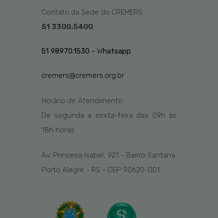
Contato da Sede do CREMERS:
51 3300.5400
51 98970.1530 -
W
hatsapp
cremers@cremers.org.br
Horário de Atendimento:
De segunda a sexta-feira das
09h
às
1
8
h
horas
Av. Princesa Isabel, 921 - Bairro Santana
Porto Alegre - RS - CEP 90620-001