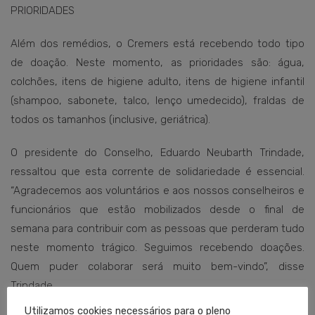
PRIORIDADES
Além dos remédios, o Cremers está recebendo todo tipo
de doação. Neste momento, as prioridades são: água,
colchões, itens de higiene adulto, itens de higiene infantil
(shampoo, sabonete, talco, lenço umedecido), fraldas de
todos os tamanhos (inclusive, geriátrica).
O presidente do Conselho, Eduardo Neubarth Trindade,
ressaltou que esta corrente de solidariedade é essencial.
“Agradecemos aos voluntários e aos nossos conselheiros e
funcionários que estão mobilizados desde o final de
semana para contribuir com as pessoas que perderam tudo
neste momento trágico. Seguimos recebendo doações.
Quem puder colaborar será muito bem-vindo”, disse
Trindade.
Utilizamos cookies necessários para o pleno