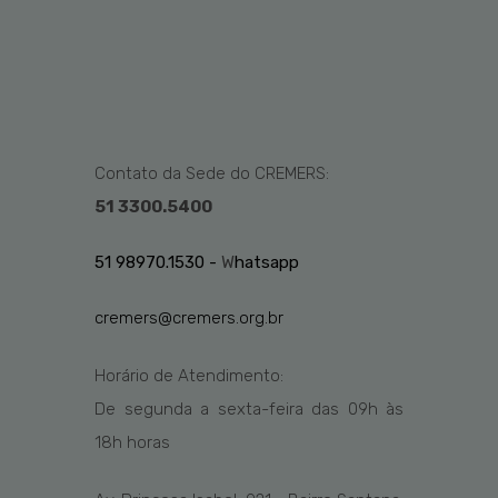
Contato da Sede do CREMERS:
51 3300.5400
51 98970.1530 -
W
hatsapp
cremers@cremers.org.br
Horário de Atendimento:
De segunda a sexta-feira das
09h
às
1
8
h
horas