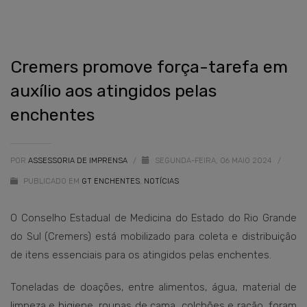
Cremers promove força-tarefa em
auxílio aos atingidos pelas
enchentes
POR
ASSESSORIA DE IMPRENSA
/
SEGUNDA-FEIRA, 06 MAIO 2024
/
PUBLICADO EM
GT ENCHENTES
,
NOTÍCIAS
O Conselho Estadual de Medicina do Estado do Rio Grande
do Sul (Cremers) está mobilizado para coleta e distribuição
de itens essenciais para os atingidos pelas enchentes.
Toneladas de doações, entre alimentos, água, material de
limpeza e higiene, roupas de cama, colchões e ração, foram