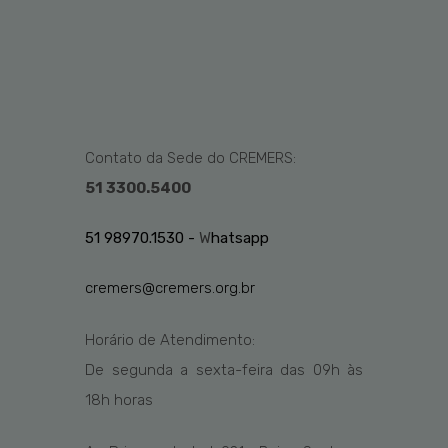
Contato da Sede do CREMERS:
51 3300.5400
51 98970.1530 -
W
hatsapp
cremers@cremers.org.br
Horário de Atendimento:
De segunda a sexta-feira das
09h
às
1
8
h
horas