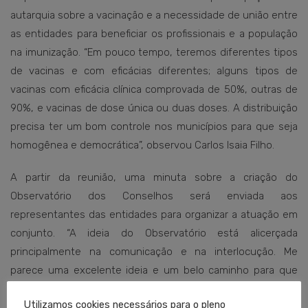
autarquia sobre a vacinação e a necessidade de união entre
as entidades para beneficiar os profissionais e a população
na imunização. “Em pouco tempo, teremos diferentes tipos
de vacinas e com eficácias diferentes; alguns tipos de
vacinas com eficácia clínica comprovada de 50%, outras de
90%, e vacinas de dose única ou duas doses. A distribuição
precisa ter um bom controle nos municípios para que seja
homogênea e democrática”, observou Carlos Isaia Filho.
A partir da reunião, uma minuta sobre a criação do
Observatório dos Conselhos será enviada aos
representantes das entidades para organizar a atuação em
conjunto. “A ideia do Observatório está alicerçada
principalmente na comunicação e na interlocução. Me
parece uma excelente ideia e um belo caminho para que
trabalhemos juntos na questão da imunização”, completou o
Utilizamos cookies necessários para o pleno
presidente do Cremers.