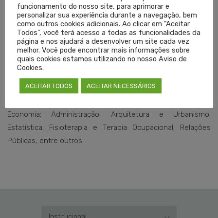
funcionamento do nosso site, para aprimorar e
personalizar sua experiência durante a navegação, bem
O Fórum-RS é composto por representantes de 27
como outros cookies adicionais. Ao clicar em "Aceitar
Todos", você terá acesso a todas as funcionalidades da
Conselhos Profissionais. A missão da entidade é defender
página e nos ajudará a desenvolver um site cada vez
os interesses da sociedade, as prerrogativas dos
melhor. Você pode encontrar mais informações sobre
quais cookies estamos utilizando no nosso Aviso de
profissionais e buscar a boa aplicação das leis, da justiça
Cookies.
social e do desenvolvimento integrado do estado e do país.
ACEITAR TODOS
ACEITAR NECESSÁRIOS
Participam do Fórum-RS os conselhos de Medicina;
Enfermagem; Farmácia; Contabilidade; Educação Física;
Economia; Administração; Arquitetura e Urbanismo;
Estatística; Fisioterapia e Terapia Ocupacional; Relações
Públicas, entre outros.
Institucional