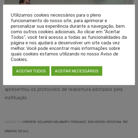
Utilizamos cookies necessários para o pleno
funcionamento do nosso site, para aprimorar e
personalizar sua experiência durante a navegação, bem
como outros cookies adicionais. Ao clicar em "Aceitar
Todos", você terá acesso a todas as funcionalidades da
página e nos ajudará a desenvolver um site cada vez
melhor. Você pode encontrar mais informações sobre
quais cookies estamos utilizando no nosso Aviso de
Cookies.
Presidente do Cremers, Eduardo Neubarth Trindade, e
ACEITAR TODOS
ACEITAR NECESSÁRIOS
conselheiro Régis Angnes foram recebidos pelo diretor
médico do Hospital Mãe de Deus, Euler Manenti, que
apresentou os protocolos de reabertura adotados pela
instituição.
TAGGED EM:
CREMERS
,
EDUARDO NEUBARTH TRINDADE
,
ENCHENTES
,
MEDICINA
,
RIO
GRANDE DO SUL