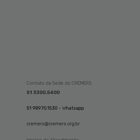
Contato da Sede do CREMERS:
51 3300.5400
51 98970.1530 -
W
hatsapp
cremers@cremers.org.br
Horário de Atendimento: