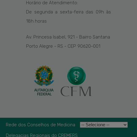
Horário de Atendimento:
De segunda a sexta-feira das
09h
às
1
8
h
horas
Av. Princesa Isabel, 921 - Bairro Santana
Porto Alegre - RS - CEP 90620-001
Rede dos Conselhos de Medicina
Delegacias Regionais do CREMERS