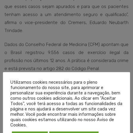
que esses casos sejam apurados e para que os pacientes
tenham acesso a um atendimento seguro e qualificado”,
afirma o vice-presidente do Cremers, Eduardo Neubarth
Trindade.
Dados do Conselho Federal de Medicina (CFM) apontam que
o Brasil registrou 9.556 casos de exercício ilegal da
profissão nos últimos 12 anos. A prática é considerada crime
e está prevista no artigo 282 do Código Penal.
Utilizamos cookies necessários para o pleno
A plataforma Medicina Segura está disponível para médicos
funcionamento do nosso site, para aprimorar e
em todo o país e pode ser acessada em
personalizar sua experiência durante a navegação, bem
como outros cookies adicionais. Ao clicar em "Aceitar
medicinasegura.cfm.org.br
Todos", você terá acesso a todas as funcionalidades da
página e nos ajudará a desenvolver um site cada vez
Texto: Lisielle Zanchettin
melhor. Você pode encontrar mais informações sobre
quais cookies estamos utilizando no nosso Aviso de
Edição: Viviane Schwäger
Cookies.