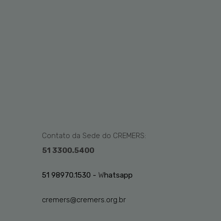
Contato da Sede do CREMERS:
51 3300.5400
51 98970.1530 -
W
hatsapp
cremers@cremers.org.br