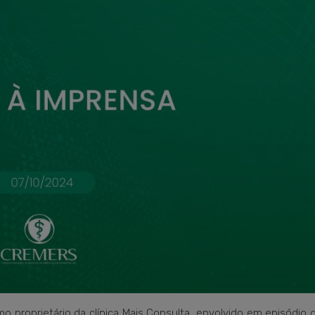
omo proprietário da clínica Mais Consulta, envolvido em episódio