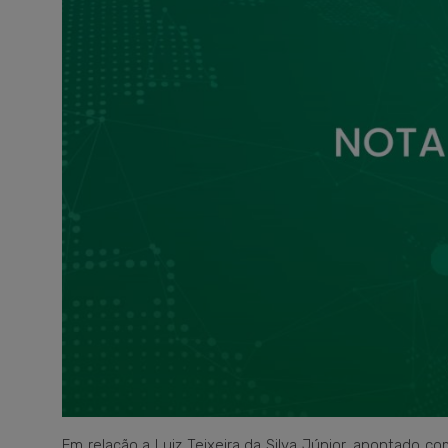
Em relação a Luiz Teixeira da Silva Júnior, apontado c