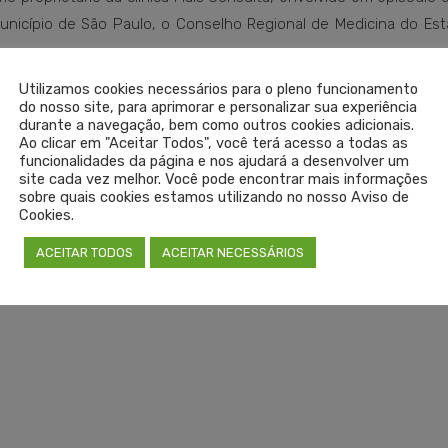
unicípio de São Paulo, o Conselho Regional de Medicina do Est
Utilizamos cookies necessários para o pleno funcionamento
no Cremers em outubro de 2015, apresentando ata de formatura e 
do nosso site, para aprimorar e personalizar sua experiência
durante a navegação, bem como outros cookies adicionais.
Ao clicar em "Aceitar Todos", você terá acesso a todas as
funcionalidades da página e nos ajudará a desenvolver um
adas pelo Cremers, que encaminhou questionamento sobre a ver
site cada vez melhor. Você pode encontrar mais informações
Órgãos – Faculdades Unificadas, de Teresópolis (RJ), que info
sobre quais cookies estamos utilizando no nosso Aviso de
Cookies.
do diploma e da ata de formatura.
gional de Medicina do Estado de São Paulo (Cremesp) e o Conselho
ACEITAR TODOS
ACEITAR NECESSÁRIOS