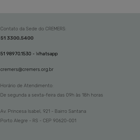
Contato da Sede do CREMERS:
51 3300.5400
51 98970.1530 -
W
hatsapp
cremers@cremers.org.br
Horário de Atendimento:
De segunda a sexta-feira das
09h
às 1
8
h
horas
Av. Princesa Isabel, 921 - Bairro Santana
Porto Alegre - RS - CEP 90620-001