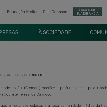
al
Educação Médica
Fale Conosco
PRESAS
À SOCIEDADE
COMUN
20
/
PUBLICADO EM
NOTÍCIAS
rande do Sul (Cremers) manifesta profundo pesar pelo falec
n Goularte Terres, de Canguçu.
, aos amigos, aos colegas e a toda comunidade médica da Reg