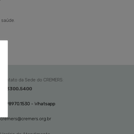
a saúde.
Contato da Sede do CREMERS:
51 3300.5400
51 98970.1530 -
W
hatsapp
cremers@cremers.org.br