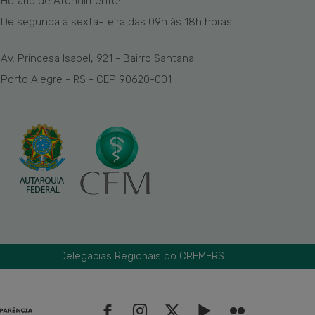
Horário de Atendimento:
De segunda a sexta-feira das
09h
às 1
8
h
horas
Av. Princesa Isabel, 921 - Bairro Santana
Porto Alegre - RS - CEP 90620-001
Delegacias Regionais do CREMERS