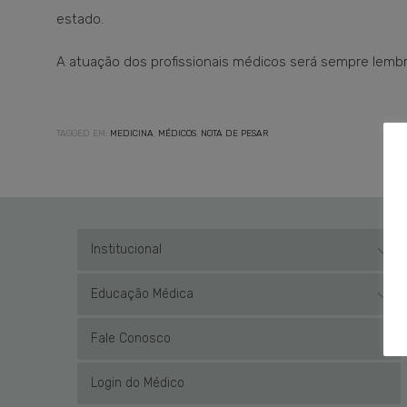
estado.
A atuação dos profissionais médicos será sempre lembra
TAGGED EM:
MEDICINA
,
MÉDICOS
,
NOTA DE PESAR
Institucional
Educação Médica
Fale Conosco
Login do Médico