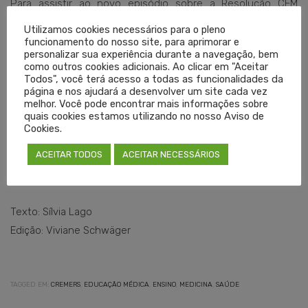
Para assistir ao novo episódio sobre a Resolução CFM
2323/2022 e conferir o conteúdo voltado à qualificação
Utilizamos cookies necessários para o pleno
médica, acesse o canal oficial do Cremers no YouTube
funcionamento do nosso site, para aprimorar e
personalizar sua experiência durante a navegação, bem
(youtube.com/@CremersOficial).
como outros cookies adicionais. Ao clicar em "Aceitar
Todos", você terá acesso a todas as funcionalidades da
página e nos ajudará a desenvolver um site cada vez
Serviço:
melhor. Você pode encontrar mais informações sobre
quais cookies estamos utilizando no nosso Aviso de
O quê:
Novo episódio da Educação Médica Continuada:
Cookies.
Resolução CFM 2323/2022 (Assistência ao Trabalhador)
ACEITAR TODOS
ACEITAR NECESSÁRIOS
Onde:
Canal do Cremers no YouTube (@CremersOficial)
Quem:
Thiago Dal Bosco, conselheiro do Cremers
Texto: Sílvia Lago
Edição: Viviane Schwäger
TAGGED EM:
CREMERS
,
EDUCAÇÃO MÉDICA
,
ENSINO
,
MEDICINA
,
SAÚDE