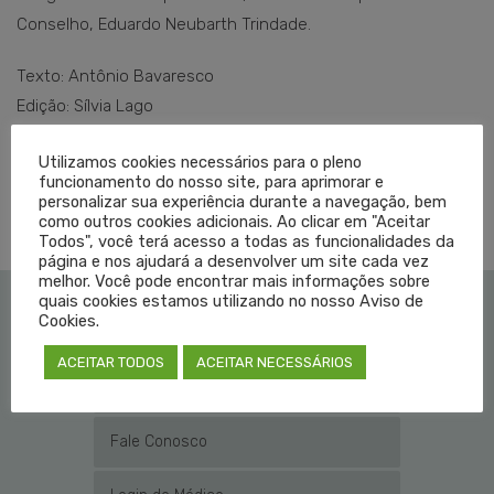
Conselho, Eduardo Neubarth Trindade.
Texto: Antônio Bavaresco
Edição: Sílvia Lago
Utilizamos cookies necessários para o pleno
funcionamento do nosso site, para aprimorar e
TAGGED EM:
CREMERS
,
MEDICINA
,
TORRES
personalizar sua experiência durante a navegação, bem
como outros cookies adicionais. Ao clicar em "Aceitar
Todos", você terá acesso a todas as funcionalidades da
página e nos ajudará a desenvolver um site cada vez
melhor. Você pode encontrar mais informações sobre
quais cookies estamos utilizando no nosso Aviso de
Cookies.
Institucional
ACEITAR TODOS
ACEITAR NECESSÁRIOS
Educação Médica
Fale Conosco