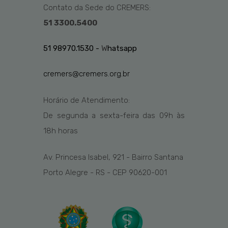
Contato da Sede do CREMERS:
51 3300.5400
51 98970.1530 -
W
hatsapp
cremers@cremers.org.br
Horário de Atendimento:
De segunda a sexta-feira das
09h
às
1
8
h
horas
Av. Princesa Isabel, 921 - Bairro Santana
Porto Alegre - RS - CEP 90620-001