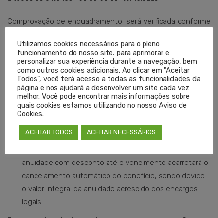
Comprovação de enquadramento: será verificada conforme
a Classificação Nacional de Atividades Econômicas (CNAE) —
Utilizamos cookies necessários para o pleno
atividades principal e secundárias — registradas no
Cartão
funcionamento do nosso site, para aprimorar e
do CNPJ
.
personalizar sua experiência durante a navegação, bem
como outros cookies adicionais. Ao clicar em "Aceitar
Todos", você terá acesso a todas as funcionalidades da
Declaração obrigatória: o diretor técnico deverá
página e nos ajudará a desenvolver um site cada vez
melhor. Você pode encontrar mais informações sobre
apresentar declaração atestando o enquadramento
quais cookies estamos utilizando no nosso Aviso de
nos critérios, além de a Pessoa Jurídica e os sócios
Cookies.
médicos estarem com cadastro regular e sem
ACEITAR TODOS
ACEITAR NECESSÁRIOS
pendências financeiras de exercícios anteriores.
Pagamento dentro do prazo: o não pagamento da
anuidade com desconto até o vencimento acarretará o
cancelamento automático do benefício, sendo devido
o valor integral da anuidade acrescido dos encargos
legais.