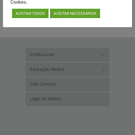
Cookies.
ACEITAR TODOS
ACEITAR NECESSÁRIOS
TAGGED EM:
CREMERS
,
EMERGÊNCIA
,
PALS
,
PEDIATRIA
Institucional
Educação Médica
Fale Conosco
Login do Médico