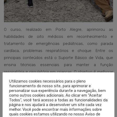
O curso, realizado em Porto Alegre, aprimorou as
habilidades de oito médicos em reconhecimento e
tratamento de emergências pediátricas, como parada
cardíaca, problemas respiratórios e choque. Entre os
principais conteúdos está o Suporte Básico de Vida, que
ensina técnicas essenciais para manter a função
respiratória e circulatória em crianças. O objetivo é melhorar
os resultados dos pacientes pediátricos em situações
Utilizamos cookies necessários para o pleno
funcionamento do nosso site, para aprimorar e
críticas.
personalizar sua experiência durante a navegação, bem
como outros cookies adicionais. Ao clicar em "Aceitar
Texto: Antônio Bavaresco
Todos", você terá acesso a todas as funcionalidades da
página e nos ajudará a desenvolver um site cada vez
melhor. Você pode encontrar mais informações sobre
Edição: Viviane Schwäger
quais cookies estamos utilizando no nosso Aviso de