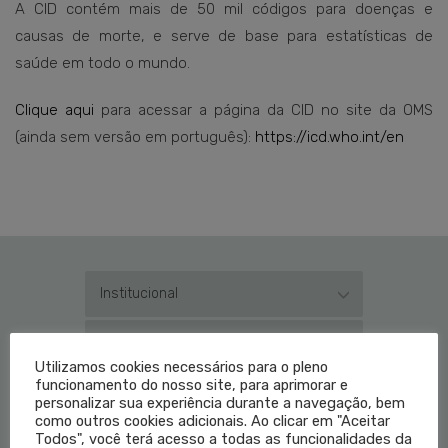
A CID contém mais de 50 mil códigos para doenças e
causas de morte, e serve de base para estatísticas de
saúde em todo o mundo.
Clique aqui
para acessar a página da CID no site da OMS
(ainda sem versão em português):
https://icd.who.int/en
Institucional
Educação Médica
Utilizamos cookies necessários para o pleno
funcionamento do nosso site, para aprimorar e
Fale Conosco
personalizar sua experiência durante a navegação, bem
como outros cookies adicionais. Ao clicar em "Aceitar
Todos", você terá acesso a todas as funcionalidades da
Login do Médico