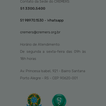
Contato da Sede do CREMERS:
51 3300.5400
51 98970.1530 -
W
hatsapp
cremers@cremers.org.br
Horário de Atendimento:
De segunda a sexta-feira das
09h
às
1
8
h
horas
Av. Princesa Isabel, 921 - Bairro Santana
Porto Alegre - RS - CEP 90620-001