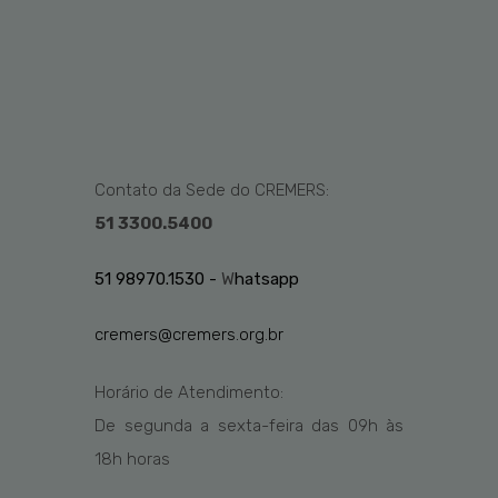
Contato da Sede do CREMERS:
51 3300.5400
51 98970.1530 -
W
hatsapp
cremers@cremers.org.br
Horário de Atendimento:
De segunda a sexta-feira das
09h
às
1
8
h
horas