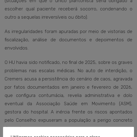
(situações em que o único plantonista seria obrigado a
escolher qual paciente receberá socorro, condenando o
outro a sequelas irreversíveis ou óbito).
As irregularidades foram apuradas por meio de vistorias de
fiscalização, análise de documentos e depoimentos de
envolvidos.
O HU havia sido notificado, no final de 2025, sobre os graves
problemas nas escalas médicas. No auto de interdição, o
Cremers acusa a persistência do cenário de caos, agravada
por fatos documentados em janeiro e fevereiro de 2026,
que configura contumácia, revelia administrativa e dolo
eventual da Associação Saúde em Movimento (ASM),
gestora do hospital. A inércia frente os riscos apontados
pelo Conselho expuseram a população a perigo concreto
de morte.