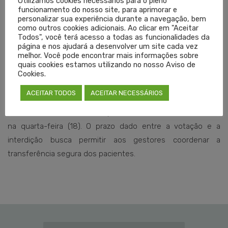
Utilizamos cookies necessários para o pleno
O Cremers alia a interdição ética à solicitação de
funcionamento do nosso site, para aprimorar e
personalizar sua experiência durante a navegação, bem
providências por parte do Ministério Público Estadual, da
como outros cookies adicionais. Ao clicar em "Aceitar
Secretaria Estadual da Saúde, Secretaria Municipal de Saúde
Todos", você terá acesso a todas as funcionalidades da
página e nos ajudará a desenvolver um site cada vez
de Canoas e da Polícia Civil.
melhor. Você pode encontrar mais informações sobre
quais cookies estamos utilizando no nosso Aviso de
Cookies.
Prazo para organização
ACEITAR TODOS
ACEITAR NECESSÁRIOS
O Cremers decidiu pela interdição ética cautelar parcial do
HU de Canoas em reunião plenária extraordinária realizada
na quarta-feira (18). O prazo dado entre a votação e a
interdição busca permitir aos gestores coordenar a
transferência segura dos pacientes.