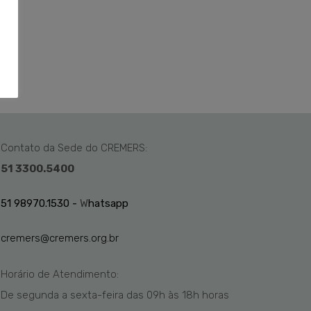
Contato da Sede do CREMERS:
51 3300.5400
51 98970.1530 -
W
hatsapp
cremers@cremers.org.br
Horário de Atendimento:
De segunda a sexta-feira das
09h
às 1
8
h
horas