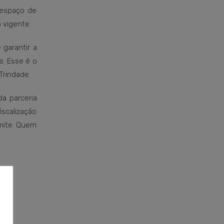
 espaço de
o vigente.
 garantir a
. Esse é o
Trindade.
da parceria
iscalização
imite. Quem