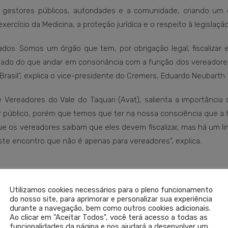
s, gestores públicos, autoridades e a comunidade, criando um
ercício da Medicina, a proteção jurídica e o respeito à legislaçã
dos. Somos um órgão que tem, por obrigação legal, fiscalizar e
quado do que andar em consonância com a função dos vereadores
rasil”, explica o vice-presidente do Cremers, Eduardo Neubarth 
 Vereadores do Vale do Taquari (Avat), salienta a importância 
público, porém que temos que ter na nossa consciência que a f
ue os vereadores saibam que eles devem fiscalizar, mas há um l
este encontro que não é apenas para vereadores”, explica.
Utilizamos cookies necessários para o pleno funcionamento
do nosso site, para aprimorar e personalizar sua experiência
durante a navegação, bem como outros cookies adicionais.
Ao clicar em "Aceitar Todos", você terá acesso a todas as
funcionalidades da página e nos ajudará a desenvolver um