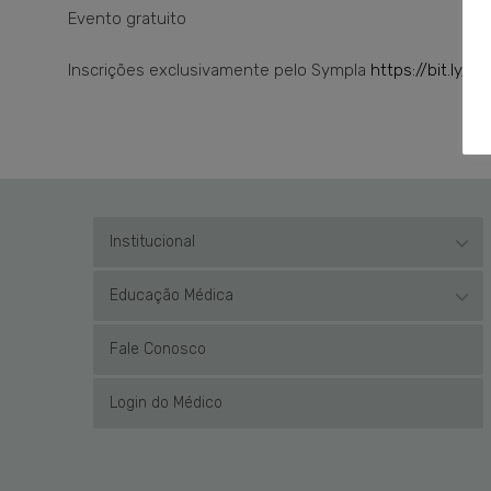
Evento gratuito
Inscrições exclusivamente pelo Sympla
https://bit.ly/
Institucional
Educação Médica
Fale Conosco
Login do Médico