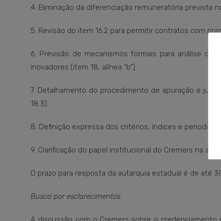
4. Eliminação da diferenciação remuneratória prevista no
5. Revisão do item 16.2 para permitir contratos com pra
6. Previsão de mecanismos formais para análise de e
inovadores (item 18, alínea “b”).
7. Detalhamento do procedimento de apuração e julgam
18.3).
8. Definição expressa dos critérios, índices e periodici
9. Clarificação do papel institucional do Cremers na ap
O prazo para resposta da autarquia estadual é de até 30
Busca por esclarecimentos
A discussão com o Cremers sobre o credenciamento mé