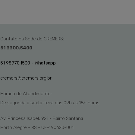
Contato da Sede do CREMERS:
51 3300.5400
51 98970.1530 -
W
hatsapp
cremers@cremers.org.br
Horário de Atendimento:
De segunda a sexta-feira das
09h
às 1
8
h
horas
Av. Princesa Isabel, 921 - Bairro Santana
Porto Alegre - RS - CEP 90620-001