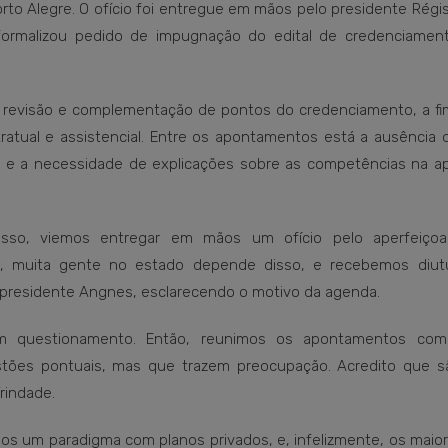
orto Alegre. O ofício foi entregue em mãos pelo presidente Rég
 formalizou pedido de impugnação do edital de credenciamen
 revisão e complementação de pontos do credenciamento, a fim
ratual e assistencial. Entre os apontamentos está a ausência d
s e a necessidade de explicações sobre as competências na a
sso, viemos entregar em mãos um ofício pelo aperfeiço
o, muita gente no estado depende disso, e recebemos diu
 presidente Angnes, esclarecendo o motivo da agenda.
m questionamento. Então, reunimos os apontamentos co
stões pontuais, mas que trazem preocupação. Acredito que sã
rindade.
os um paradigma com planos privados, e, infelizmente, os maior