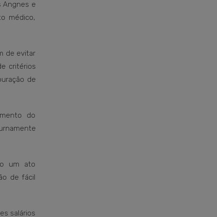
is Angnes e
to médico,
 de evitar
e critérios
puração de
amento do
turnamente
mo um ato
o de fácil
es salários