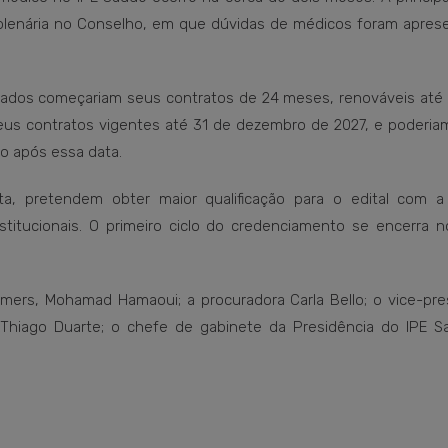
o plenária no Conselho, em que dúvidas de médicos foram apres
ciados começariam seus contratos de 24 meses, renováveis até 
us contratos vigentes até 31 de dezembro de 2027, e poderiam 
o após essa data.
a, pretendem obter maior qualificação para o edital com 
titucionais. O primeiro ciclo do credenciamento se encerra n
mers, Mohamad Hamaoui; a procuradora Carla Bello; o vice-pre
 Thiago Duarte; o chefe de gabinete da Presidência do IPE S