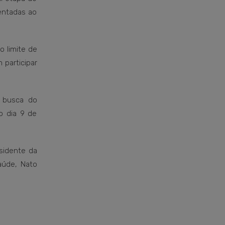
entadas ao
o limite de
participar
a busca do
o dia 9 de
sidente da
aúde, Nato