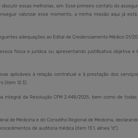
discutir essas melhorias, sim. Esse primeiro contato do asseg
nseguir valorizar esse momento, a minha missão aqui já está 
 seguintes adequações ao Edital de Credenciamento Médico 01/20
essoa física e jurídica ou apresentando justificativa objetiva e
vas aplicáveis à relação contratual e à prestação dos serviços
(item 12.3).
cia integral da Resolução CFM 2.448/2025, bem como de todas
ral de Medicina e do Conselho Regional de Medicina, declarand
edimentos de auditoria médica (item 13.1, alínea “d”).