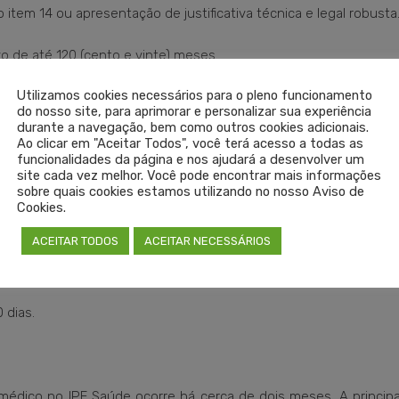
 item 14 ou apresentação de justificativa técnica e legal robusta
zo de até 120 (cento e vinte) meses.
Utilizamos cookies necessários para o pleno funcionamento
xceções normativas em situações clínicas específicas ou pro
do nosso site, para aprimorar e personalizar sua experiência
durante a navegação, bem como outros cookies adicionais.
Ao clicar em "Aceitar Todos", você terá acesso a todas as
funcionalidades da página e nos ajudará a desenvolver um
ento de irregularidades, assegurando contraditório e ampla de
site cada vez melhor. Você pode encontrar mais informações
sobre quais cookies estamos utilizando no nosso Aviso de
Cookies.
dade para o reajuste anual da remuneração.
ACEITAR TODOS
ACEITAR NECESSÁRIOS
uração de alegações de erro médico.
 dias.
dico no IPE Saúde ocorre há cerca de dois meses. A principa