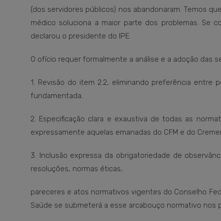
(dos servidores públicos) nos abandonaram. Temos que 
médico soluciona a maior parte dos problemas. Se co
declarou o presidente do IPE.
O ofício requer formalmente a análise e a adoção das
1. Revisão do item 2.2, eliminando preferência entre p
fundamentada.
2. Especificação clara e exaustiva de todas as normati
expressamente aquelas emanadas do CFM e do Cremers 
3. Inclusão expressa da obrigatoriedade de observân
resoluções, normas éticas,
pareceres e atos normativos vigentes do Conselho Fede
Saúde se submeterá a esse arcabouço normativo nos proc