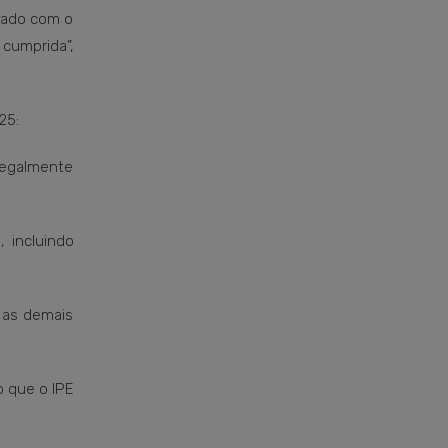
urado com o
cumprida”,
25:
 legalmente
, incluindo
 as demais
o que o IPE