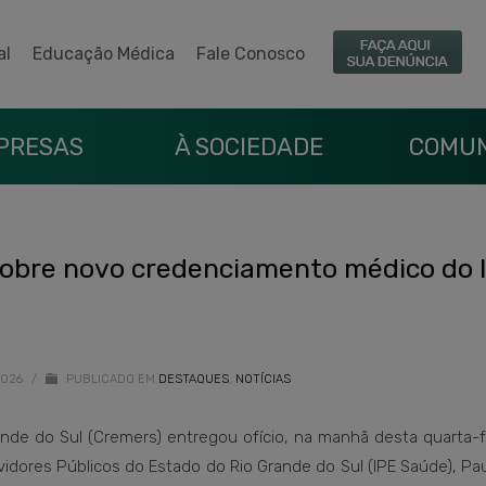
al
Educação Médica
Fale Conosco
PRESAS
À SOCIEDADE
COMUN
sobre novo credenciamento médico do 
2026
/
PUBLICADO EM
DESTAQUES
,
NOTÍCIAS
de do Sul (Cremers) entregou ofício, na manhã desta quarta-fe
idores Públicos do Estado do Rio Grande do Sul (IPE Saúde), Pa