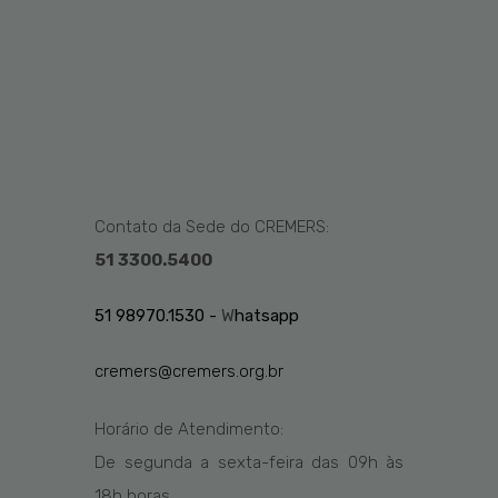
Contato da Sede do CREMERS:
51 3300.5400
51 98970.1530 -
W
hatsapp
cremers@cremers.org.br
Horário de Atendimento:
De segunda a sexta-feira das
09h
às
1
8
h
horas