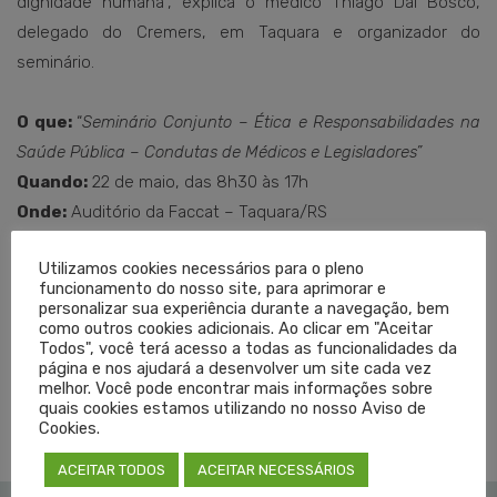
dignidade humana”, explica o médico Thiago Dal Bosco,
delegado do Cremers, em Taquara e organizador do
seminário.
O que:
“
Seminário Conjunto – Ética e Responsabilidades na
Saúde Pública – Condutas de Médicos e Legisladores”
Quando:
22 de maio, das 8h30 às 17h
Onde:
Auditório da Faccat – Taquara/RS
Texto: Antônio Bavaresco
Utilizamos cookies necessários para o pleno
funcionamento do nosso site, para aprimorar e
personalizar sua experiência durante a navegação, bem
Edição: Viviane Schwäger
como outros cookies adicionais. Ao clicar em "Aceitar
Todos", você terá acesso a todas as funcionalidades da
página e nos ajudará a desenvolver um site cada vez
melhor. Você pode encontrar mais informações sobre
TAGGED EM:
CREMERS
,
SEMINARIO
,
TAQUARA
quais cookies estamos utilizando no nosso Aviso de
Cookies.
ACEITAR TODOS
ACEITAR NECESSÁRIOS