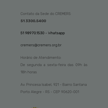
Contato da Sede do CREMERS:
51 3300.5400
51 98970.1530 -
W
hatsapp
cremers@cremers.org.br
Horário de Atendimento:
De segunda a sexta-feira das
09h
às
1
8
h
horas
Av. Princesa Isabel, 921 - Bairro Santana
Porto Alegre - RS - CEP 90620-001