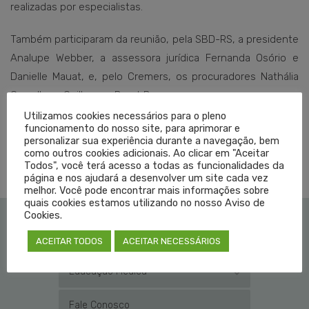
realizadas por especialistas.
Também participaram da reunião, pela SBD-RS, a presidente
Analupe Webber, a assessora jurídica Fernanda Osório e
Danielle Mauat, e, pelo Cremers, os procuradores Nathália
Carvalho e Guilherme Brust Brun.
Utilizamos cookies necessários para o pleno
funcionamento do nosso site, para aprimorar e
personalizar sua experiência durante a navegação, bem
TAGGED EM:
DERMATOLOGIA RS
,
EXERCICIO ILEGAL
como outros cookies adicionais. Ao clicar em "Aceitar
Todos", você terá acesso a todas as funcionalidades da
página e nos ajudará a desenvolver um site cada vez
melhor. Você pode encontrar mais informações sobre
quais cookies estamos utilizando no nosso Aviso de
Cookies.
Institucional
ACEITAR TODOS
ACEITAR NECESSÁRIOS
Educação Médica
Fale Conosco