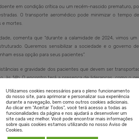
 doente em condição crítica ou um recém-nascido prematuro, po
estradas. O transporte aeromédico pode minimizar o tempo d
 e mortes.
ndade, comenta que “durante a calamidade de 2024, vimos um 
struturado. Queremos sensibilizar a sociedade e o governo d
enham essa opção para seus pacientes”.
 distâncias e gravidade dos pacientes que devem ser transporta
, às 14h. O encontro terá a presença de lideranças, como o ge
tares durante as inundações, liderando a Operação Taquari 2
Utilizamos cookies necessários para o pleno funcionamento
do nosso site, para aprimorar e personalizar sua experiência
durante a navegação, bem como outros cookies adicionais.
Ao clicar em "Aceitar Todos", você terá acesso a todas as
es!
funcionalidades da página e nos ajudará a desenvolver um
site cada vez melhor. Você pode encontrar mais informações
sobre quais cookies estamos utilizando no nosso Aviso de
Cookies.