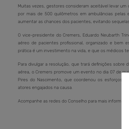
Muitas vezes, gestores consideram aceitável levar um
por mais de 500 quilômetros em ambulâncias pelas 
aumentar as chances dos pacientes, evitando sequelas
O vice-presidente do Cremers, Eduardo Neubarth Tri
aéreo de pacientes profissional, organizado e bem e
prática é um investimento na vida, e que os médicos t
Para divulgar a resolução, que trará definições sobre
aérea, o Cremers promove um evento no dia 07 de maio
Pires do Nascimento, que coordenou os esforços mili
atores engajados na causa.
Acompanhe as redes do Conselho para mais informaçõ