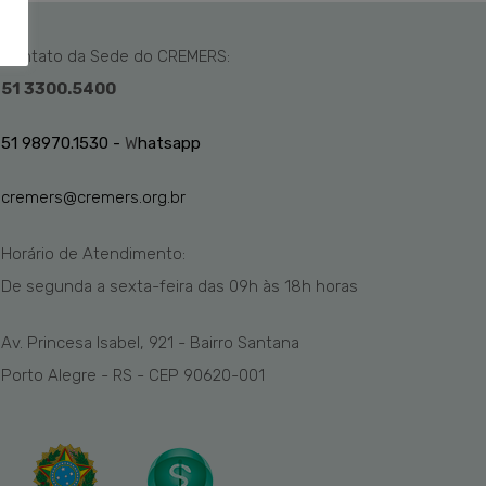
Contato da Sede do CREMERS:
51 3300.5400
51 98970.1530 -
W
hatsapp
cremers@cremers.org.br
Horário de Atendimento:
De segunda a sexta-feira das
09h
às 1
8
h
horas
Av. Princesa Isabel, 921 - Bairro Santana
Porto Alegre - RS - CEP 90620-001