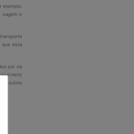
r exemplo,
e viagem e
transporte
e que essa
dos por via
neral Hertz
, e outros