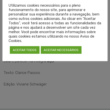
consentimento e o tempo de viabilidade da amostra.
Utilizamos cookies necessários para o pleno
funcionamento do nosso site, para aprimorar e
personalizar sua experiência durante a navegação, bem
O parecer reforça que a medida pode, inclusive, beneficiar o
como outros cookies adicionais. Ao clicar em "Aceitar
Todos", você terá acesso a todas as funcionalidades da
próprio paciente, ao permitir, por exemplo, a comprovação
página e nos ajudará a desenvolver um site cada vez
de sua inocência em eventuais processos. Quando feita
melhor. Você pode encontrar mais informações sobre
quais cookies estamos utilizando no nosso Aviso de
com responsabilidade, a coleta não fere direitos
Cookies.
fundamentais, tampouco o princípio da presunção de
inocência.
ACEITAR TODOS
ACEITAR NECESSÁRIOS
Leia o parecer na íntegra
aqui
.
Texto: Clarice Passos
Edição: Viviane Schwäger