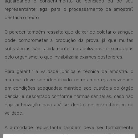
aguardando o consentimento do periciado ou de seu
representante legal para o processamento da amostra”,
destaca o texto.
O parecer também ressalta que deixar de coletar o sangue
pode comprometer a produção da prova, já que muitas
substâncias são rapidamente metabolizadas e excretadas
pelo organismo, o que inviabilizaria exames posteriores.
Para garantir a validade jurídica e técnica da amostra, o
material deve ser: identificado corretamente; armazenado
em condições adequadas; mantido sob custódia do órgão
pericial; e descartado conforme normas sanitárias, caso não
haja autorização para análise dentro do prazo técnico de
validade.
A autoridade requisitante também deve ser formalmente
notificada sobre a coleta, a indisponibilidade de