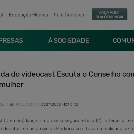
al
Educação Médica
Fale Conosco
PRESAS
À SOCIEDADE
COMUN
ada do videocast Escuta o Conselho co
 mulher
026
/
PUBLICADO EM
DESTAQUES
,
NOTÍCIAS
 (Cremers) lança, na próxima segunda-feira (2), a terceira te
e debater temas atuais da Medicina com foco na realidade de m