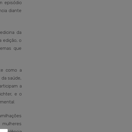
m episódio
ncia diante
edicina da
a edição, o
 temas que
ute como a
s da saúde,
rticipam a
chter, e o
ental.​​
humilhações
e mulheres
 violência