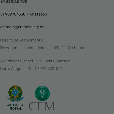
51 3300.5400
51 98970.1530 -
W
hatsapp
cremers@cremers.org.br
Horário de Atendimento:
De segunda a sexta-feira das
09h
às 1
8
h
horas
Av. Princesa Isabel, 921 - Bairro Santana
Porto Alegre - RS - CEP 90620-001