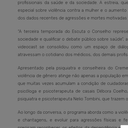
profissionais da saúde e da sociedade. A estreia, qu
especial sobre violência contra a mulher e o aumento
dos dados recentes de agressões e mortes motivadas p
“A terceira temporada do Escuta o Conselho repre
sociedade e qualificar o debate público sobre saúde”, 
videocast se consolidou como um espaço de diálog
atravessam o cotidiano dos médicos, dos demais profis
Apresentado pela psiquiatra e conselheira do Creme
violência de gênero atinge não apenas a população em
que muitas vezes acumulam a condição de cuidadoras 
psicóloga e psicoterapeuta de casais Débora Coelho,
psiquiatra e psicoterapeuta Nelio Tombini, que trazem ol
Ao longo da conversa, o programa aborda como a violê
e chantagens, e evoluir para agressões físicas e fe
precisam reconhecer, os efeitos da dependência econô