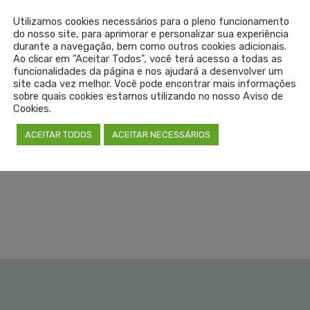
são, estresse pós-traumático e adoecimento relacionado ao trab
Utilizamos cookies necessários para o pleno funcionamento
do nosso site, para aprimorar e personalizar sua experiência
durante a navegação, bem como outros cookies adicionais.
ercício ilegal da Medicina, história da Medicina no RS, saúde
Ao clicar em "Aceitar Todos", você terá acesso a todas as
, entre outros assuntos de relevância para os médicos e toda a
funcionalidades da página e nos ajudará a desenvolver um
site cada vez melhor. Você pode encontrar mais informações
contam com apresentação dos conselheiros do Cremers e conv
sobre quais cookies estamos utilizando no nosso Aviso de
dios anteriores estão disponíveis no canal do Cremers no
Yo
Cookies.
ACEITAR TODOS
ACEITAR NECESSÁRIOS