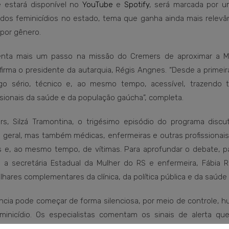
e estará disponível no
YouTube
e
Spotify
, será marcada por u
 dos feminicídios no estado, tema que ganha ainda mais relevâ
or gênero.​
senta mais um passo na missão do Cremers de aproximar a M
afirma o presidente da autarquia, Régis Angnes. “Desde a primeir
o sério, técnico e, ao mesmo tempo, acessível, trazendo
sionais da saúde e da população gaúcha”, completa.
rs, Silzá Tramontina, o trigésimo episódio do programa disc
 geral, mas também médicas, enfermeiras e outras profissionai
e, ao mesmo tempo, de vítimas. Para aprofundar o debate, pa
 a secretária Estadual da Mulher do RS e enfermeira, Fábia Ri
hares complementares da clínica, da política pública e da saúde m
ncia pode começar de forma silenciosa, por meio de controle, 
minicídio. Os especialistas comentam os sinais de alerta qu
mica e emocional na ruptura de ciclos abusivos e o impacto da