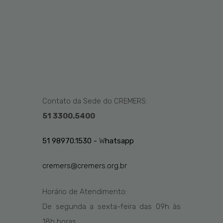
Contato da Sede do CREMERS:
51 3300.5400
51 98970.1530 -
W
hatsapp
cremers@cremers.org.br
Horário de Atendimento:
De segunda a sexta-feira das
09h
às
1
8
h
horas