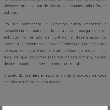
pessoas, que tiveram de ser desmanchadas pelas forças
policiais.
Em sua mensagem, o Conselho busca despertar a
consciência da comunidade para que prossiga com os
esforços no sentido de controlar a disseminação do
coronavírus, evitando a piora dos índices de ocupação dos
serviços de assistência. Em um período de meses mais
frios, em que problemas respiratórios são comuns, o risco
de complicações aumenta exponencialmente.
O apelo do Cremers é: escolha a vida. O cuidado de cada
cidadão se reflete na comunidade.