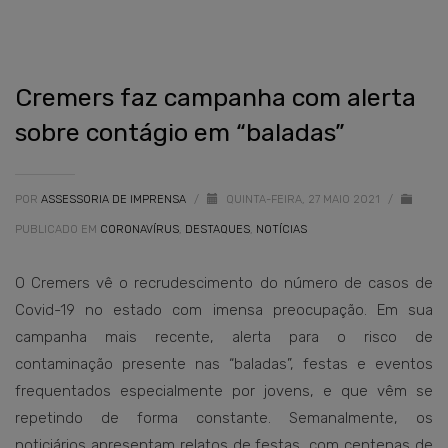
Cremers faz campanha com alerta
sobre contágio em “baladas”
POR
ASSESSORIA DE IMPRENSA
/
QUINTA-FEIRA, 27 MAIO 2021
/
PUBLICADO EM
CORONAVÍRUS
,
DESTAQUES
,
NOTÍCIAS
O Cremers vê o recrudescimento do número de casos de
Covid-19 no estado com imensa preocupação. Em sua
campanha mais recente, alerta para o risco de
contaminação presente nas “baladas”, festas e eventos
frequentados especialmente por jovens, e que vêm se
repetindo de forma constante. Semanalmente, os
noticiários apresentam relatos de festas, com centenas de