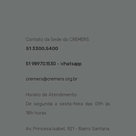
Contato da Sede do CREMERS:
51 3300.5400
51 98970.1530 -
W
hatsapp
cremers@cremers.org.br
Horário de Atendimento:
De segunda a sexta-feira das
09h
às
1
8
h
horas
Av. Princesa Isabel, 921 - Bairro Santana