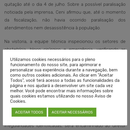
quitação até o dia 4 de julho. Sobre a possível paralisação
noticiada pela imprensa, Ceni afirmou que, até o momento
da fiscalização, não havia ocorrido paralisação dos
atendimentos nem desassistência à população.
Na vistoria, a equipe técnica inspecionou os setores de
obstetrícia, bloco cirúrgico e emergência, verificando as
condições de funcionamento dos serviços, a estrutura
Utilizamos cookies necessários para o pleno
funcionamento do nosso site, para aprimorar e
disponível para o exercício da Medicina e o cumprimento
personalizar sua experiência durante a navegação, bem
das normas éticas e legais relacionadas à assistência
como outros cookies adicionais. Ao clicar em "Aceitar
Todos", você terá acesso a todas as funcionalidades da
médica.
página e nos ajudará a desenvolver um site cada vez
melhor. Você pode encontrar mais informações sobre
As informações coletadas serão compiladas em um
quais cookies estamos utilizando no nosso Aviso de
Cookies.
relatório de fiscalização e analisadas pelo Defis, que adotará
as providências cabíveis conforme os resultados da
ACEITAR TODOS
ACEITAR NECESSÁRIOS
inspeção. O relatório de vistoria, contendo as
irregularidades identificadas, será encaminhado ao diretor