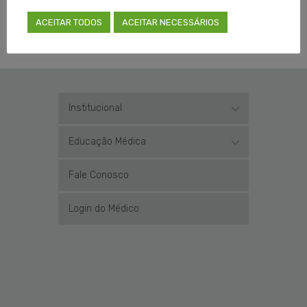
TAGGED EM:
CREMERS
,
DELEGACIA SECCIONAL
,
PELOTAS
ACEITAR TODOS
ACEITAR NECESSÁRIOS
Institucional
Educação Médica
Fale Conosco
Login do Médico