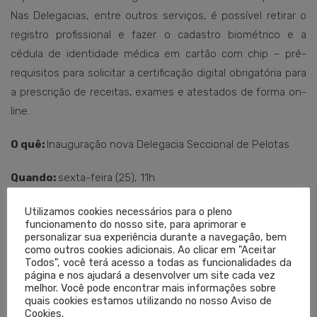
Nas Delegacias, entre outros serviços, é possível retirar o
registro profissional e fazer o cadastro biométrico e a
cédula de identidade médica em cartão com chip – pré-
requisitos para solicitar a certificação digital obrigatória para
a prescrição de receitas, exames e atestados de forma on-
line.
O quê:
Inauguração nova Delegacia Seccional de Pelotas
Quando:
sexta-feira (25), 11h
Onde:
Rua Suzana Cortez Balreira, 191/1005 (Edifício
Utilizamos cookies necessários para o pleno
funcionamento do nosso site, para aprimorar e
Vanguarda – Parque Una)
personalizar sua experiência durante a navegação, bem
como outros cookies adicionais. Ao clicar em "Aceitar
Todos", você terá acesso a todas as funcionalidades da
Atendimento:
De segunda a sexta, das 8h às 12h e das
página e nos ajudará a desenvolver um site cada vez
13h às 17h
melhor. Você pode encontrar mais informações sobre
quais cookies estamos utilizando no nosso Aviso de
Cookies.