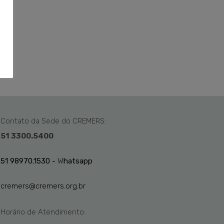
Contato da Sede do CREMERS:
51 3300.5400
51 98970.1530 -
W
hatsapp
cremers@cremers.org.br
Horário de Atendimento: