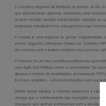
O Conselho Regional de Medicina do Estado do Rio Gra
que apresentaram diplomas revalidados pela Universi
durante reunião plenária extraordinária realizada na 
analisados individualmente, para garantir o rigor técnico
A medida é uma resposta às graves irregularidades id
ensino. Segundo o Ministério Público do Tocantins (MP-
documentos sem a análise completa dos currículos, ap
O Cremers foi um dos conselhos profissionais que notifi
uma Ação Civil Pública contra a universidade. De aco
abusiva o número de revalidações, processando 1.057
8 mil por candidato – volume incompatível com sua aut
Diante desse cenário, o Cremers questiona a validade 
reforça que o indeferimento das inscrições busca p
assegurar que apenas profissionais com a devida qua