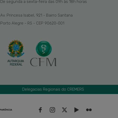
De segunda a sexta-feira das
09h
às 1
8
h
horas
Av. Princesa Isabel, 921 - Bairro Santana
Porto Alegre - RS - CEP 90620-001
Delegacias Regionais do CREMERS