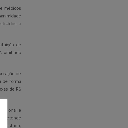
de médicos
nanimidade
nstruídos e
ituição de
”, emitindo
tauração de
u de forma
axas de R$
fissional e
o pretende
no estado,