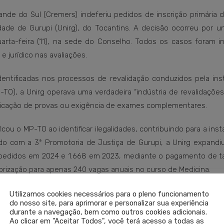
nde do Sul (Cremers) indeferiu pedidos de inscrição primária 
dade de Gurupi (Unirg), do Tocantins. A decisão ocorreu por u
quarta-feira (11), na sede do Conselho. Todos os casos foram i
 e jurídico nas avaliações.
entificadas nos processos de revalidação conduzidos pela inst
TO), a Unirg operava uma verdadeira “indústria de revalidações
licação de provas ou exigência de exames complementares.
cou o MP-TO ao identificar ilegalidades, contribuindo para a ins
rdo com a 3ª Promotoria de Justiça de Gurupi, a Unirg expandi
 pedidos em 2024 e 1.668 em 2023, mediante o pagamento de t
orização para apenas 240 vagas anuais no curso de Medicina.
dos diplomas revalidados pela Unirg para fins de registro pro
Utilizamos cookies necessários para o pleno funcionamento
do nosso site, para aprimorar e personalizar sua experiência
roteger a saúde da população. A atuação rigorosa do Conselh
durante a navegação, bem como outros cookies adicionais.
lificação técnica e formação comprovada exerçam a Medicina 
Ao clicar em "Aceitar Todos", você terá acesso a todas as