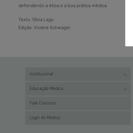
defendendo a ética e a boa prática médica.
Texto: Sílvia Lago
Edição: Viviane Schwäger
Institucional
Educação Médica
Fale Conosco
Login do Médico