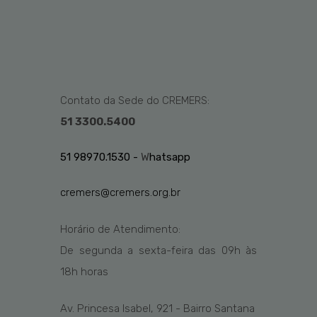
Contato da Sede do CREMERS:
51 3300.5400
51 98970.1530 -
W
hatsapp
cremers@cremers.org.br
Horário de Atendimento:
De segunda a sexta-feira das
09h
às
1
8
h
horas
Av. Princesa Isabel, 921 - Bairro Santana